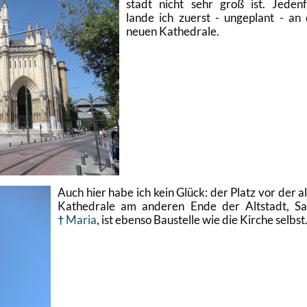
stadt nicht sehr groß ist. Je­den­f
lande ich zu­erst - un­ge­plant - an
neuen Ka­the­dra­le.
Auch hier habe ich kein Glück: der Platz vor der a
Ka­the­dra­le am an­de­ren Ende der Alt­stadt, S
Maria
, ist eben­so Bau­stel­le wie die Kir­che selbst