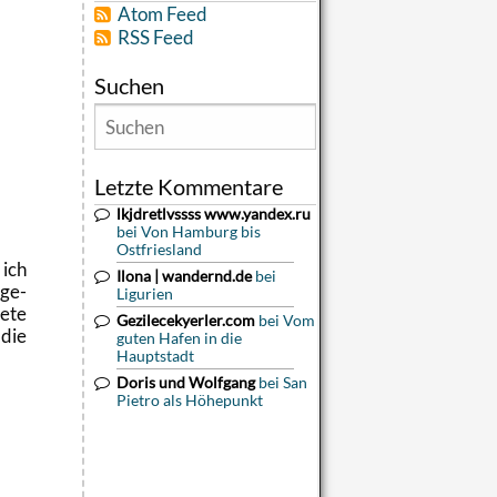
Atom Feed
RSS Feed
Suchen
Letzte Kommentare
lkjdretlvssss www.yandex.ru
bei Von Hamburg bis
Ostfriesland
 ich
Ilona | wandernd.de
bei
ge­
Ligurien
e­te
Gezilecekyerler.com
bei Vom
 die
guten Hafen in die
Hauptstadt
Doris und Wolfgang
bei San
Pietro als Höhepunkt