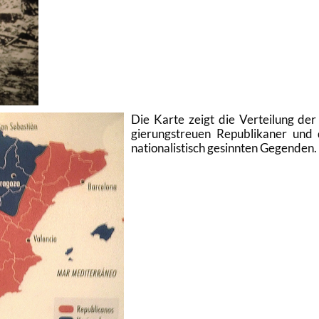
Die Karte zeigt die Ver­tei­lung der
gie­rungs­treu­en Re­pu­bli­ka­ner und
na­tio­na­lis­tisch ge­sinn­ten Ge­gen­den.