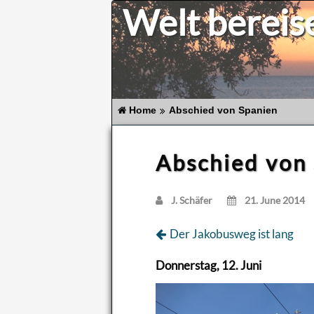
Welt bereis
Home
Abschied von Spanien
Abschied von
J. Schä­fer
21. June 2014
Der Ja­ko­bus­weg ist lang
Don­ners­tag, 12. Juni