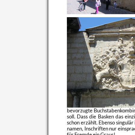
be­vor­zug­te Buch­sta­ben­kom­bi­n
soll. Dass die Bas­ken das ein­zi
schon er­zählt. Eben­so sin­gu­lä
na­men, In­schrif­ten nur ein­spra
für Frem­de ein Graus!