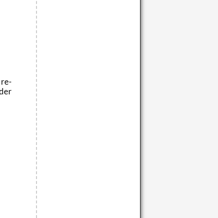
 re­
 der