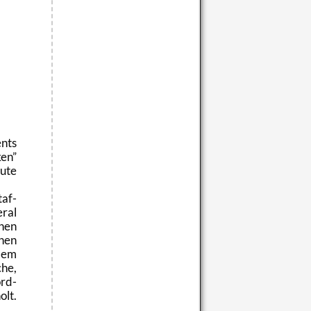
ents
ken
eute
taf­
­ral
chen
chen
 dem
che,
ord­
olt.