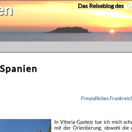
en
Das Reiseblog des
Ök
 Spanien
Freund­li­ches Frank­reic
In
Vi­to­ria-Gas­teiz
tue ich mich sch
mit der Ori­en­tie­rung, ob­wohl die 