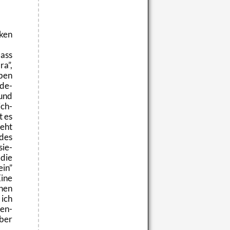
cken
ass
­ra
,
­ben
­de­
 und
ich­
t es
teht
 des
sie­
die
ein
Eine
chen
 ich
ßen­
aber