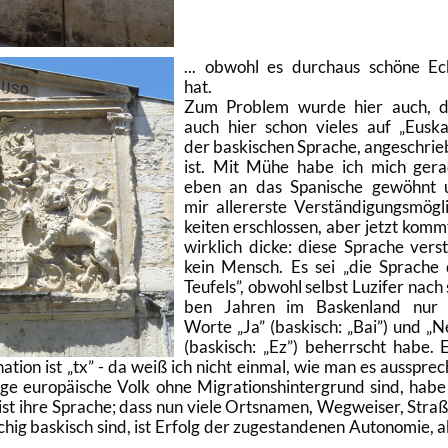
... ob­wohl es durch­aus schö­ne E
hat.
Zum Pro­blem wurde hier auch, d
auch hier schon vie­les auf
Eus­ka
der bas­ki­schen Spra­che, an­ge­schrie
ist. Mit Mühe habe ich mich ge­ra
eben an das Spa­ni­sche ge­wöhnt
mir al­ler­ers­te Ver­stän­di­gungs­mög­l
kei­ten er­schlos­sen, aber jetzt komm
wirk­lich dicke: diese Spra­che ver­s
kein Mensch. Es sei
die Spra­che
Teu­fels
, ob­wohl selbst Lu­zi­fer nach 
ben Jah­ren im Bas­ken­land nur 
Worte
Ja
(bas­kisch:
Bai
) und
N
(bas­kisch:
Ez
) be­herrscht habe. 
a­ti­on ist
tx
- da weiß ich nicht ein­mal, wie man es aus­spre­
­ge eu­ro­päi­sche Volk ohne Mi­gra­ti­ons­hin­ter­grund sind, habe
r ist ihre Spra­che; dass nun viele Orts­na­men, Weg­wei­ser, Stra­
­chig bas­kisch sind, ist Er­folg der zu­ge­stan­de­nen Au­to­no­mie, 