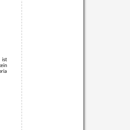
ist
kein
­ria