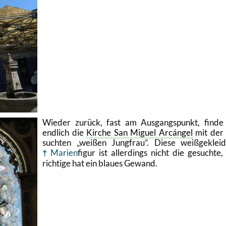
Wie­der zu­rück, fast am Aus­gangs­punkt, finde
end­lich die
Kir­che San Mi­guel Arcángel
mit der 
such­ten
wei­ßen Jung­frau
. Diese wei­ß­ge­klei­d
Ma­ri­en
figur ist al­ler­dings nicht die ge­such­te,
rich­ti­ge hat ein blau­es Ge­wand.