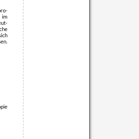
pro­
 im
eut­
sche
sich
sen.
opie