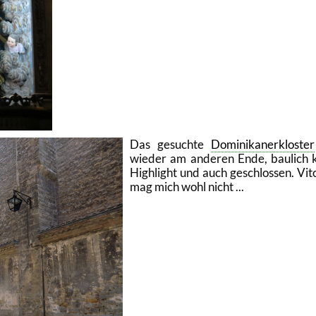
Das ge­such­te
Do­mi­ni­ka­ner­klos­ter
wie­der am an­de­ren Ende, bau­lich 
High­light und auch ge­schlos­sen. Vi­to
mag mich wohl nicht ...