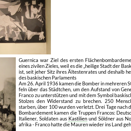
Guer­ni­ca war Ziel des ers­ten Flä­chen­bom­bar­de­m
eines zi­vi­len Zie­les, weil es die
hei­li­ge Stadt der Bas­
ist, seit jeher Sitz ihres Äl­tes­ten­ra­tes und des­halb h
des bas­ki­schen Par­la­ments
Am 26. April 1936 kamen die Bom­ber in meh­re­ren S
feln über das Städt­chen, um den Auf­stand von Ge­ne
Fran­co zu un­ter­stüt­zen und mit dem Sym­bol bas­ki­s
Stol­zes den Wi­der­stand zu bre­chen. 250 Men­s
star­ben, über 100 wur­den ver­letzt. Drei Tage nach
Bom­bar­de­ment kamen die Trup­pen Fran­cos: Deut­s
Ita­lie­ner, Sol­da­ten aus
Kas­ti­li­en
und Söld­ner aus N
afri­ka - Fran­co hatte die Mau­ren wie­der ins Land ge­h