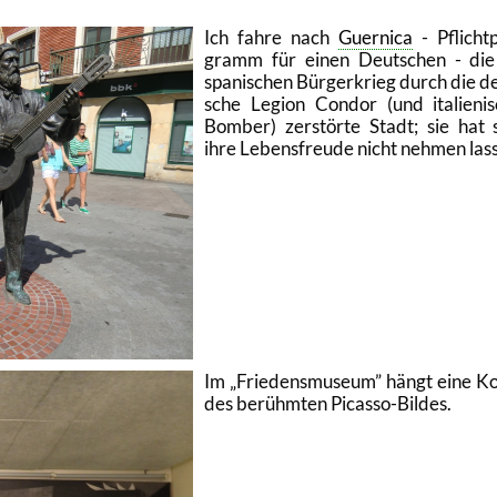
Ich fahre nach
Guer­ni­ca
- Pflicht­
gramm für einen Deut­schen - die
spa­ni­schen Bür­ger­krieg durch die d
sche Le­gi­on Con­dor (und ita­lie­ni­
Bom­ber) zer­stör­te Stadt; sie hat 
ihre Le­bens­freu­de nicht neh­men las­
Im
Frie­dens­mu­se­um
hängt eine K
des be­rühm­ten Pi­cas­so-Bil­des.