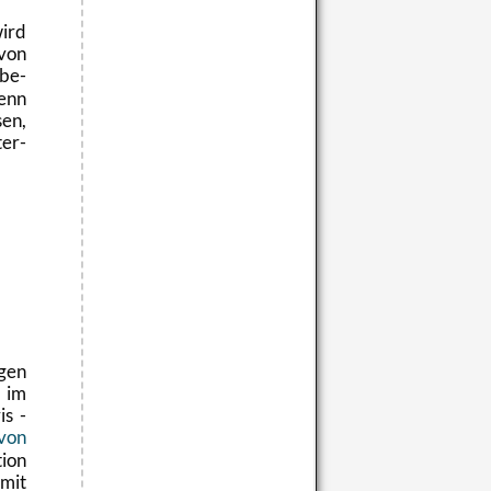
ird
 von
be­
denn
sen,
ter­
­gen
l im
is -
 von
i­on
it