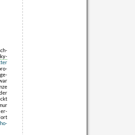
sch-
­ky-
­ter
pro­
 ge­
 war
nze
 der
eckt
 nur
 er­
dort
ho­