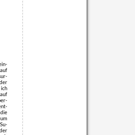
ein­
 auf
sur-
 der
 ich
 auf
er­
ent­
 die
d um
 Su­
 der