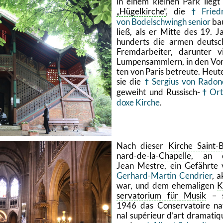
in einem klei­nen Park liegt
Hü­gel­kir­che
, die
Fried­
von Bo­del­schwingh se­ni­or
ba
ließ, als er Mitte des 19. J
hun­derts die armen deut­s
Fremd­ar­bei­ter, dar­un­ter v
Lum­pen­samm­lern, in den Vor
ten von Paris be­treu­te. Heute
sie die
Ser­gius von Ra­do­
ge­weiht und Rus­sisch-
Or­
do­xe Kir­che
.
Nach die­ser
Kir­che Saint-
nard-de-la-Cha­pel­le
, an 
Jean Me­st­re, ein Ge­fähr­te
Ger­hard-Mar­tin Cen­dri­er
, a
war, und dem ehe­ma­li­gen
K
ser­va­to­ri­um für Musik
– s
1946 das Con­ser­va­toire na­
nal su­pé­ri­eur d’art dra­ma­tiq