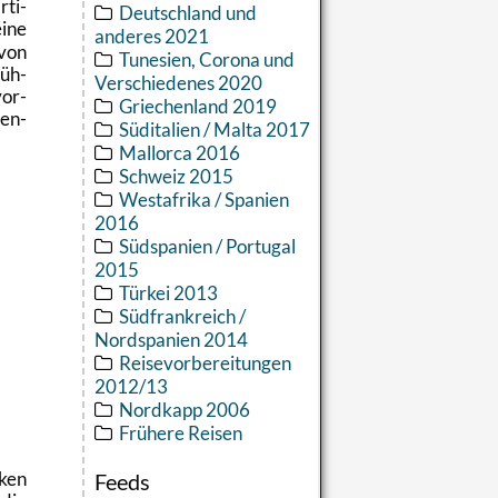
­ti­
Deutschland und
eine
anderes 2021
 von
Tunesien, Corona und
rüh­
Verschiedenes 2020
vor­
Griechenland 2019
gen­
Süditalien / Malta 2017
Mallorca 2016
Schweiz 2015
Westafrika / Spanien
2016
Südspanien / Portugal
2015
Türkei 2013
Südfrankreich /
Nordspanien 2014
Reisevorbereitungen
2012/13
Nordkapp 2006
Frühere Reisen
cken
Feeds