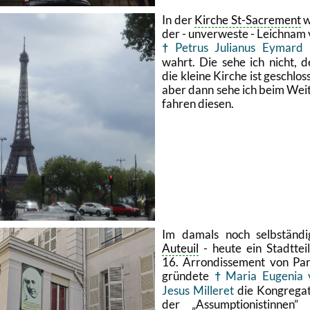
In der
Kir­che St-Sa­cre­ment
w
der - un­ver­wes­te - Leich­nam
Pe­trus Ju­lia­nus Ey­mard
wahrt. Die sehe ich nicht, 
die klei­ne Kir­che ist ge­schlos­
aber dann sehe ich beim Wei­
fah­ren die­sen.
Im da­mals noch selb­stän­di
Au­teuil
- heute ein Stadt­tei
16. Ar­ron­dis­se­ment von Par
grün­de­te
Maria Eu­ge­nia
Jesus Mil­le­ret
die Kon­gre­ga­t
der
As­sump­tio­nis­tin­nen
m