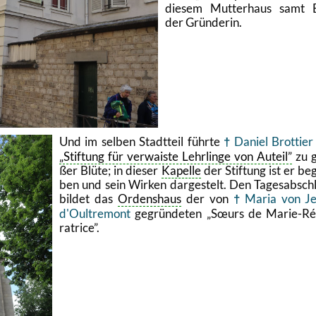
die­sem Mut­ter­haus samt 
der Grün­de­rin.
Und im sel­ben Stadt­teil führ­te
Da­ni­el Brot­tier
Stif­tung für ver­wais­te Lehr­lin­ge von Au­teil
zu g
ßer Blüte; in die­ser
Ka­pel­le
der Stif­tung ist er be­
ben und sein Wir­ken dar­ge­s­telt. Den Ta­ges­ab­sch
bil­det das
Or­dens­haus
der von
Maria von Je
d'Oul­tre­mont
ge­grün­de­ten
Sœurs de Ma­rie-Ré
ratri­ce
.