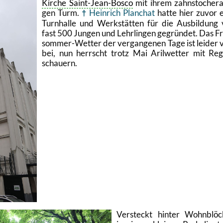
Kir­che Saint-Jean-Bosco
mit ihrem zahn­sto­cher­ar
gen Turm.
Hein­rich Plan­chat
hatte hier zuvor 
Turn­hal­le und Werk­stät­ten für die Aus­bil­dung
fast 500 Jun­gen und Lehr­lin­gen ge­grün­det. Das F
som­mer-Wet­ter der ver­gan­ge­nen Tage ist lei­der 
bei, nun herrscht trotz Mai Aril­wet­ter mit Re­
schau­ern.
Ver­steckt hin­ter Wohn­blö­