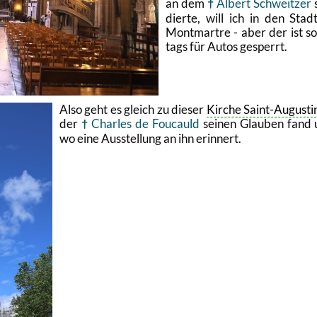
an dem
Al­bert Schweit­zer
dier­te, will ich in den Stadt­
Mont­mart­re - aber der ist s
tags für Autos ge­sperrt.
Also geht es gleich zu die­ser
Kir­che Saint-Au­gus­ti
der
Charles de Fou­cauld
sei­nen Glau­ben fand
wo eine Aus­stel­lung an ihn er­in­nert.