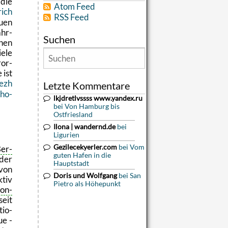
 die
Atom Feed
rich
RSS Feed
uen
ahr­
Suchen
chen
iele
­or­
 ist
nezh
Letzte Kommentare
tho­
lkjdretlvssss www.yandex.ru
bei Von Hamburg bis
Ostfriesland
Ilona | wandernd.de
bei
Ligurien
Gezilecekyerler.com
bei Vom
Ber­
guten Hafen in die
der
Hauptstadt
 von
Doris und Wolfgang
bei San
ktiv
Pietro als Höhepunkt
on­
eit
tio­
ue -