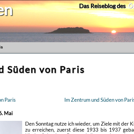
en
Das Reiseblog des
Ök
is
d Süden von Paris
n Paris
Im Zen­trum und Süden von Pari
 6. Mai
Den Sonn­tag nutze ich wie­der, um Ziele mit der K
zu er­rei­chen, zu­erst diese 1933 bis 1937 ge­ba