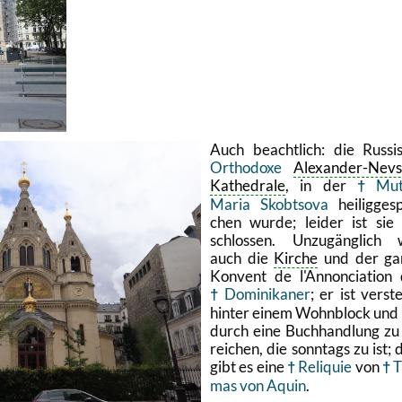
Auch be­acht­lich: die Rus­si
Or­tho­do­xe
Alex­an­der-Nevs
Ka­the­dra­le
, in der
Mut
Maria Skobt­so­va
hei­lig­ge­s
chen wurde; lei­der ist sie
schlos­sen. Un­zu­gäng­lich
auch die
Kir­che
und der ga
Kon­vent de l'An­non­cia­ti­on
Do­mi­ni­ka­ner
; er ist ver­st
hin­ter einem Wohn­block und
durch eine Buch­hand­lung zu
rei­chen, die sonn­tags zu ist; 
gibt es eine
Re­li­quie
von
T
mas von Aquin
.