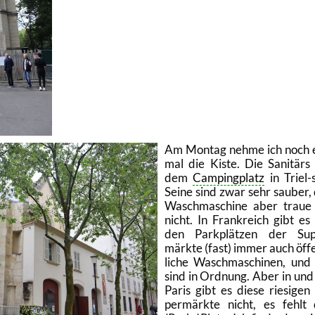
Am Mon­tag nehme ich noch 
mal die Kiste. Die Sa­ni­tärs
dem
Cam­ping­platz
in Tri­el-
Sei­ne sind zwar sehr sau­ber,
Wasch­ma­schi­ne aber traue
nicht. In Frank­reich gibt es
den Park­plät­zen der Su­p
märk­te (fast) immer auch öf­f
li­che Wasch­ma­schi­nen, und
sind in Ord­nung. Aber in un
Paris gibt es diese rie­si­gen
per­märk­te nicht, es fehlt