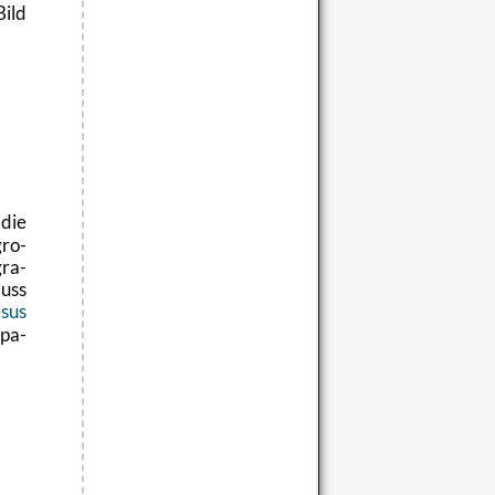
Bild
die
ro­
gra­
luss
sus
­pa­