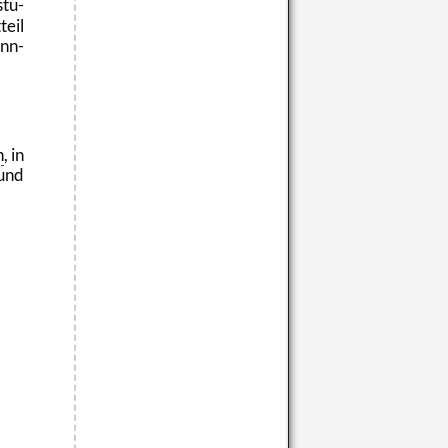
stu­
teil
onn­
n
, in
 und