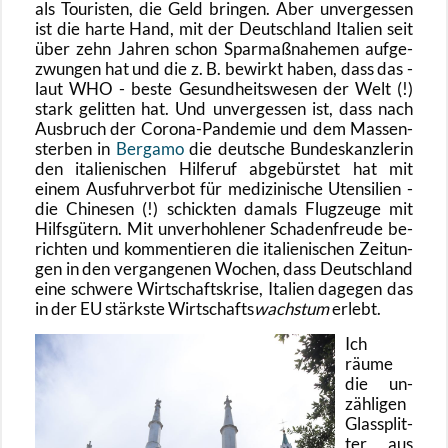
als Tou­ris­ten, die Geld brin­gen. Aber un­ver­ges­sen
ist die harte Hand, mit der Deutsch­land Ita­li­en seit
über zehn Jah­ren schon Spar­maß­na­he­men auf­ge­
zwun­gen hat und die z. B. be­wirkt haben, dass das -
laut WHO - beste Ge­sund­heits­we­sen der Welt (!)
stark ge­lit­ten hat. Und un­ver­ges­sen ist, dass nach
Aus­bruch der Co­ro­na-Pan­de­mie und dem Mas­sen­
ster­ben in
Ber­ga­mo
die deut­sche Bun­des­kanz­le­rin
den ita­lie­ni­schen Hil­fe­ruf ab­ge­bürs­tet hat mit
einem Aus­fuhr­ver­bot für me­di­zi­ni­sche Uten­si­li­en -
die Chi­ne­sen (!) schick­ten da­mals Flug­zeu­ge mit
Hilfs­gü­tern. Mit un­ver­hoh­le­ner Scha­den­freu­de be­
rich­ten und kom­men­tie­ren die ita­lie­ni­schen Zei­tun­
gen in den ver­gan­ge­nen Wo­chen, dass Deutsch­land
eine schwe­re Wirt­schafts­kri­se, Ita­li­en da­ge­gen das
in der EU stärks­te Wirt­schafts
wachs­tum
er­lebt.
Ich
räume
die un­
zäh­li­gen
Glas­split­
ter aus