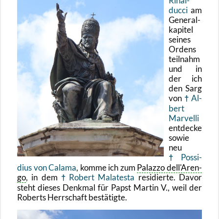
Ri­nal­
duc­ci
am
Ge­ne­ral­
ka­pi­tel
sei­nes
Or­dens
teil­nahm
und in
der ich
den Sarg
von
Al­
bert
Mar­vel­li
ent­de­cke
sowie
neu
Pos­si­
di­us von Ca­la­ma
, komme ich zum
Pa­laz­zo dell'Aren­
go
, in dem
Ro­bert Mala­tes­ta
re­si­dier­te. Davor
steht die­ses Denk­mal für Papst Mar­tin V., weil der
Ro­berts Herr­schaft be­stä­tig­te.