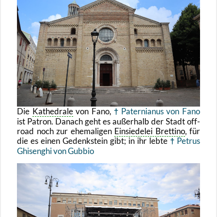
Die
Ka­the­dra­le
von Fano,
Pa­ter­nia­nus von Fano
ist Pa­tron. Da­nach geht es au­ßer­halb der Stadt off­
road noch zur ehe­ma­li­gen
Ein­sie­de­lei Bret­ti­no
, für
die es einen Ge­denk­stein gibt; in ihr lebte
Pe­trus
Ghisenghi von Gub­bio