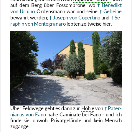
auf dem Berg über Fos­s­om­bro­ne, wo
Be­ne­dikt
von Ur­bi­no
Or­dens­mann war und seine
Ge­bei­ne
be­wahrt wer­den;
Jo­seph von Coper­ti­no
und
Se­
ra­phin von Mon­te­gra­na­ro
leb­ten zeit­wei­se hier.
Über Feld­we­ge geht es dann zur
Höhle
von
Pa­ter­
nia­nus von Fano
nahe Ca­mi­na­te bei Fano - und ich
finde sie, ob­wohl Pri­vat­ge­län­de und kein Mensch
zu­gan­ge.