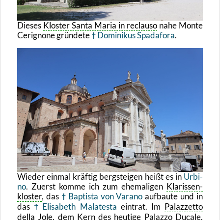
Die­ses
Klos­ter Santa Maria in re­clau­so
nahe Monte
Ce­ri­gno­ne grün­de­te
Do­mi­ni­kus Spa­d­a­fo­ra
.
Wie­der ein­mal kräf­tig berg­stei­gen heißt es in
Ur­bi­
no
. Zu­erst komme ich zum ehe­ma­li­gen
Kla­ris­sen­
klos­ter
, das
Bap­tis­ta von Va­ra­no
auf­bau­te und in
das
Eli­sa­beth Mala­tes­ta
ein­trat. Im
Pa­laz­zet­to
della Jole
, dem Kern des heu­ti­ge Pa­laz­zo Du­ca­le,