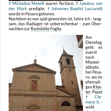
Mi­che­li­na Me­tel­li
waren Ter­tia­re,
Ja­ko­bus von
der Mark
pre­dig­te,
Jo­han­nes Bap­tist Luc­ca­rel­li
wurde in Pe­sa­ro ge­bo­ren.
Nach­dem es nun spät ge­wor­den ist, fahre ich - lang­
sam, das Rad­la­ger ist un­be­re­chen­bar - zum Über­
nach­ten zur
Rast­stät­te Fo­glia
.
Am
Diens­tag
geht es
zu­erst
nach
Mon­tel­
ab­ba­te,
bei Pe­sa­
ro, wo im
ehe­ma­li­
gen
Klos­
ter
Papst
Cle­
mens II.
-
wohl