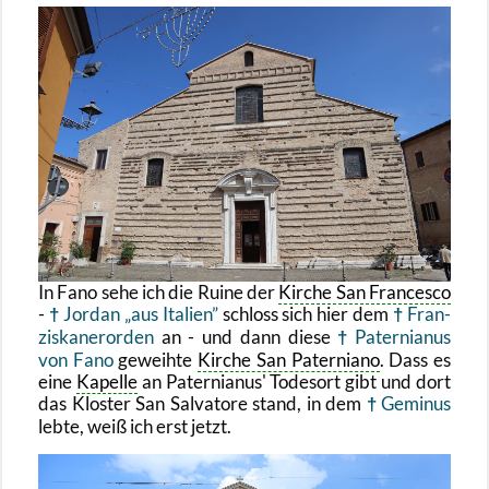
In Fano sehe ich die Ruine der
Kir­che San Fran­ces­co
-
Jor­dan „aus Ita­li­en”
schloss sich hier dem
Fran­
zis­ka­ner­or­den
an - und dann diese
Pa­ter­nia­nus
von Fano
ge­weih­te
Kir­che San Pa­ter­nia­no
. Dass es
eine
Ka­pel­le
an Pa­ter­nia­nus' To­desort gibt und dort
das Klos­ter San Sal­va­to­re stand, in dem
Ge­mi­nus
lebte, weiß ich erst jetzt.