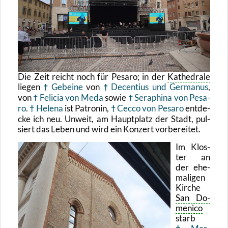
Die Zeit reicht noch für Pe­sa­ro; in der
Ka­the­dra­le
lie­gen
Ge­bei­ne
von
De­cen­ti­us und Ger­ma­nus
,
von
Fe­li­cia von Meda
sowie
Se­ra­phi­na von Pe­sa­
ro
.
He­le­na
ist Pa­tro­nin,
Cecco von Pe­sa­ro
ent­de­
cke ich neu. Un­weit, am Haupt­platz der Stadt, pul­
siert das Leben und wird ein Kon­zert vor­be­rei­tet.
Im Klos­
ter an
der ehe­
ma­li­gen
Kir­che
San Do­
me­ni­co
starb