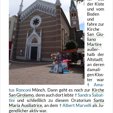
der Kiste
und vom
Boden
und
fahre zur
Kir­che
San Gi­u­
lia­no
Mar­ti­re
au­ßer­
halb der
Alt­stadt;
an deren
da­ma­li­
gen Klos­
ter war
Ama­
tus Ron­co­ni
Mönch. Dann geht es noch zur
Kir­che
San Gi­ro­la­mo
, denn auch dort lebte
San­dra Sa­bat­
ti­ni
und schlie­ß­lich zu die­sem Ora­to­ri­um
Santa
Maria Aus­i­l­iatri­ce
, an dem
Al­bert Mar­vel­li
als Ju­
gend­li­cher aktiv war.