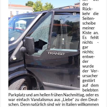
der
Rück­
kehr die
Sei­ten­
schei­be
mei­ner
Kiste an.
Es fehlt
nichts -
gar
nichts;
ent­we­
der
wurde
der Ver­
ur­sa­cher
ge­stört
auf dem
be­leb­ten
Park­platz und am hel­len frü­hen Nach­mit­tag, oder es
war ein­fach Van­da­lis­mus aus
Liebe
zu den Deut­
schen. Denn na­tür­lich sind wir in Ita­li­en will­kom­men