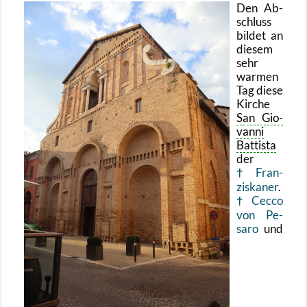
Den Ab­
schluss
bil­det an
die­sem
sehr
war­men
Tag diese
Kir­che
San Gio­
van­ni
Bat­tis­ta
der
Fran­
zis­ka­ner
.
Cecco
von Pe­
sa­ro
und