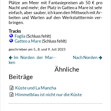
Plät­ze am Meer mit Fan­ta­sie­prei­sen ab 50 € pro
Nacht und mehr; der Platz in Gat­teo a Mare ist sehr
ein­fach, aber sau­ber, ich kann den Mitt­woch mit Ar­
bei­ten und War­ten auf den Werk­statt­ter­min ver­
brin­gen.
Tracks
Fo­glia
(Schluss fehlt)
Gat­teo a Mare
(Schluss fehlt)
ge­schrie­ben am 5., 8. und 9. Juli 2023
Im Nor­den der Mar­
Nach Nor­den
ken
Ähnliche
Beiträge
Küste und La Mancha
Himmelblau ist nicht nur die Küste