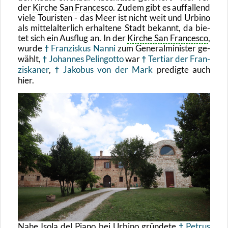
der
Kir­che San Fran­ces­co
. Zudem gibt es auf­fal­lend
viele Tou­ris­ten - das Meer ist nicht weit und Ur­bi­no
als mit­tel­al­ter­lich er­hal­te­ne Stadt be­kannt, da bie­
tet sich ein Aus­flug an. In der
Kir­che San Fran­ces­co
,
wurde
Fran­zis­kus Nanni
zum Ge­ne­ral­mi­nis­ter ge­
wählt,
Jo­han­nes Pe­lin­got­to
war
Ter­ti­ar der Fran­
zis­ka­ner
,
Ja­ko­bus von der Mark
pre­dig­te auch
hier.
Nahe Isola del Piano bei Ur­bi­no grün­de­te
Pe­trus