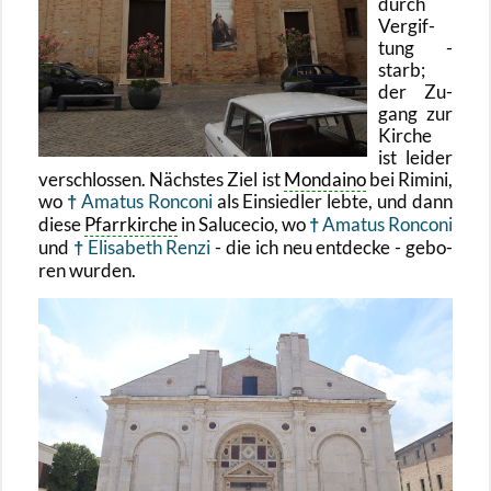
durch
Ver­gif­
tung -
starb;
der Zu­
gang zur
Kir­che
ist lei­der
ver­schlos­sen. Nächs­tes Ziel ist
Mon­dai­no
bei Ri­mi­ni,
wo
Ama­tus Ron­co­ni
als Ein­sied­ler lebte, und dann
diese
Pfarr­kir­che
in Sa­luce­cio, wo
Ama­tus Ron­co­ni
und
Eli­sa­beth Renzi
- die ich neu ent­de­cke - ge­bo­
ren wur­den.