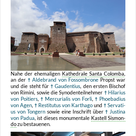
Nahe der ehe­ma­li­gen
Ka­the­dra­le Santa Co­lom­ba
,
an der
Al­de­brand von Fos­s­om­bro­ne
Propst war
und die steht für
Gau­den­ti­us
, den ers­ten Bi­schof
von Ri­mi­ni, sowie die Syn­oden­teil­neh­mer
Hil­ari­us
von Poi­tiers
,
Mer­cu­ria­lis von Forlì
,
Phoeba­di­us
von Agen
,
Re­sti­tu­tus von Kar­tha­go
und
Ser­va­ti­
us von Ton­gern
sowie eine In­schrift über
Jus­ti­na
von Padua
, ist die­ses mo­nu­men­ta­le
Kas­tell Sis­mon­
do
zu be­staue­nen.