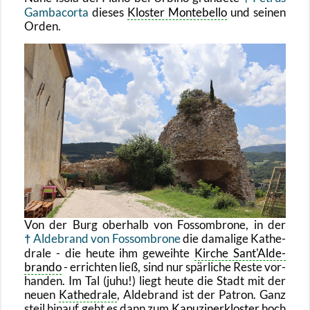
Gam­ba­cor­ta
die­ses
Klos­ter Mon­te­bel­lo
und sei­nen
Orden.
Von der Burg ober­halb von Fos­s­om­bro­ne, in der
Al­de­brand von Fos­s­om­bro­ne
die da­ma­li­ge Ka­the­
dra­le - die heute ihm ge­weih­te
Kir­che Sant'Al­de­
bran­do
- er­rich­ten ließ, sind nur spär­li­che Reste vor­
han­den. Im Tal (juhu!) liegt heute die Stadt mit der
neuen
Ka­the­dra­le
, Al­de­brand ist der Pa­tron. Ganz
steil hin­auf geht es dann zum
Ka­pu­zi­ner­klos­ter
hoch