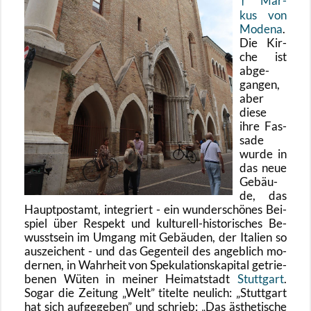
Mar­
kus von
Mo­de­na
.
Die Kir­
che ist
ab­ge­
gan­gen,
aber
diese
ihre Fas­
sa­de
wurde in
das neue
Ge­bäu­
de, das
Haupt­post­amt, in­te­griert - ein wun­der­schö­nes Bei­
spiel über Re­spekt und kul­tu­rell-his­to­ri­sches Be­
wusst­sein im Um­gang mit Ge­bäu­den, der Ita­li­en so
aus­zei­chent - und das Ge­gen­teil des an­geb­lich mo­
der­nen, in Wahr­heit von Spe­ku­la­ti­ons­ka­pi­tal ge­trie­
be­nen Wüten in mei­ner Hei­mat­stadt
Stutt­gart
.
Sogar die Zei­tung
Welt
ti­tel­te neu­lich:
Stutt­gart
hat sich auf­ge­ge­ben
und schrieb:
Das äs­the­ti­sche