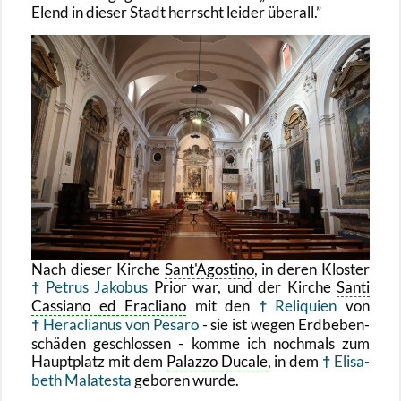
Elend in die­ser Stadt herrscht lei­der über­all.
Nach die­ser Kir­che
Sant'Ago­s­ti­no
, in deren Klos­ter
Pe­trus Ja­ko­bus
Prior war, und der Kir­che
Santi
Cas­sia­no ed Er­a­clia­no
mit den
Re­li­qui­en
von
Her­a­clia­nus von Pe­sa­ro
- sie ist wegen Erd­be­ben­
schä­den ge­schlos­sen - komme ich noch­mals zum
Haupt­platz mit dem
Pa­laz­zo Du­ca­le
, in dem
Eli­sa­
beth Mala­tes­ta
ge­bo­ren wurde.