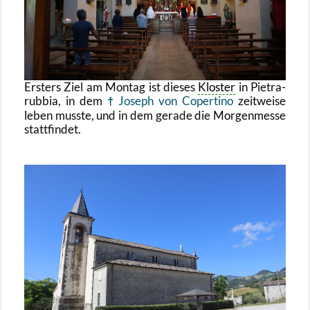
Ers­ters Ziel am Mon­tag ist die­ses
Klos­ter
in Pie­tra­
rub­bia, in dem
Jo­seph von Coper­ti­no
zeit­wei­se
leben muss­te, und in dem ge­ra­de die Mor­gen­mes­se
statt­fin­det.