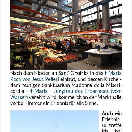
Nach dem Klos­ter an
Sant' Ono­frio
, in das
Maria
Rosa von Jesus Pel­le­si
ein­trat, und des­sen Kir­che -
dem heu­ti­gen Sank­tua­ri­um Ma­don­na della Mi­se­ri­
cor­dia -
Maria - Jung­frau des Er­bar­mens (vom
Was­ser)
ver­ehrt wird, komme ich an der
Markt­hal­le
vor­bei - immer ein Er­leb­nis für alle Sinne.
Auch ein
Er­leb­nis:
so tref­fe
ich bei