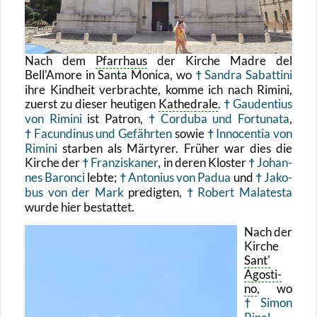
Nach dem
Pfarr­haus
der Kir­che Madre del
Bell'Amore in Santa Mo­ni­ca, wo
San­dra Sa­bat­ti­ni
ihre Kind­heit ver­brach­te, komme ich nach Ri­mi­ni,
zu­erst zu die­ser heu­ti­gen
Ka­the­dra­le
.
Gau­den­ti­us
von Ri­mi­ni
ist Pa­tron,
Cor­du­ba und For­t­u­na­ta
,
Fa­cun­di­nus und Ge­fähr­ten
sowie
In­no­cen­tia von
Ri­mi­ni
star­ben als Mär­ty­rer. Frü­her war dies die
Kir­che der
Fran­zis­ka­ner
, in deren Klos­ter
Jo­han­
nes Ba­ron­ci
lebte;
An­to­ni­us von Padua
und
Ja­ko­
bus von der Mark
pre­dig­ten,
Ro­bert Mala­tes­ta
wurde hier be­stat­tet.
Nach der
Kir­che
Sant'
Ago­s­ti­
no
, wo
Simon