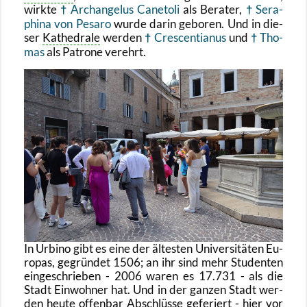
wirk­te
Ar­ch­an­ge­lus Ca­ne­to­li
als Be­ra­ter,
Se­ra­
phi­na von Pe­sa­ro
wurde darin ge­bo­ren. Und in die­
ser
Ka­the­dra­le
wer­den
Cre­scen­tia­nus
und
Tho­
mas
als Pa­tro­ne ver­ehrt.
In Ur­bi­no gibt es eine der äl­tes­ten Uni­ver­si­tä­ten Eu­
ro­pas, ge­grün­det 1506; an ihr sind mehr Stu­den­ten
ein­ge­schrie­ben - 2006 waren es 17.731 - als die
Stadt Ein­woh­ner hat. Und in der gan­zen Stadt wer­
den heute of­fen­bar Ab­schlüs­se ge­fe­riert - hier vor