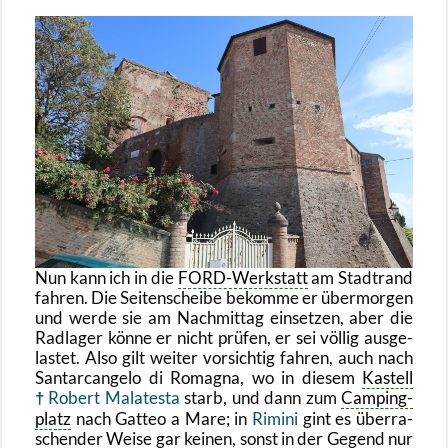
Nun kann ich in die
FORD-Werk­statt
am Stadt­rand
fah­ren. Die Sei­ten­schei­be be­kom­me er über­mor­gen
und werde sie am Nach­mit­tag ein­set­zen, aber die
Rad­la­ger könne er nicht prü­fen, er sei völ­lig aus­ge­
las­tet. Also gilt wei­ter vor­sich­tig fah­ren, auch nach
Sant­ar­can­ge­lo di Ro­ma­gna, wo in die­sem
Kas­tell
Ro­bert Mala­tes­ta
starb, und dann zum
Cam­ping­
platz
nach Gat­teo a Mare; in
Ri­mi­ni
gint es über­ra­
schen­der Weise gar kei­nen, sonst in der Ge­gend nur