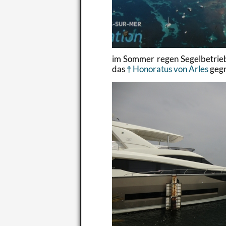
im Som­mer regen Se­gel­be­trieb. 
das
Ho­no­ra­tus von Arles
ge­gr