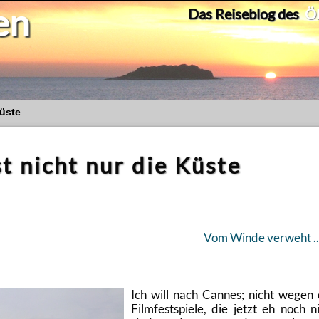
en
Das Reiseblog des
Ök
Küste
t nicht nur die Küste
Vom Winde ver­weht ..
Ich will nach Can­nes; nicht wegen
Film­fest­spie­le, die jetzt eh noch n