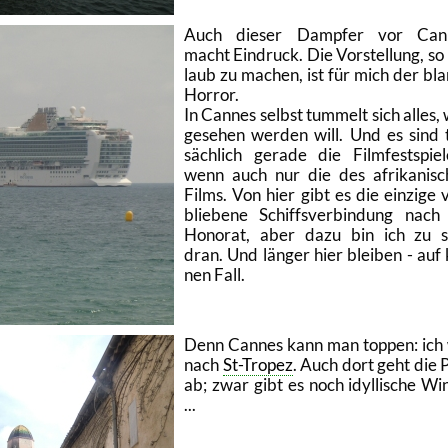
Auch die­ser Damp­fer vor Can­
macht Ein­druck. Die Vor­stel­lung, so
laub zu ma­chen, ist für mich der bla
Hor­ror.
In Can­nes selbst tum­melt sich alles,
ge­se­hen wer­den will. Und es sind 
säch­lich ge­ra­de die Film­fest­spie­
wenn auch nur die des afri­ka­ni­s
Films. Von hier gibt es die ein­zi­ge 
blie­be­ne Schiffs­ver­bin­dung nach
Ho­no­rat, aber dazu bin ich zu 
dran. Und län­ger hier blei­ben - auf 
nen Fall.
Denn Can­nes kann man top­pen: ich 
nach
St-Tro­pez
. Auch dort geht die 
ab; zwar gibt es noch idyl­li­sche Win
...