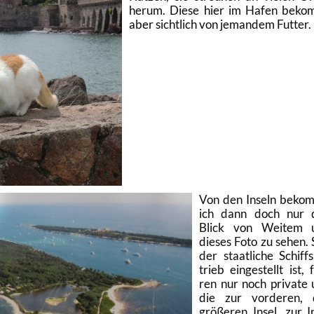
herum. Diese hier im Hafen be­ko
aber sicht­lich von je­man­dem Fut­ter.
Von den In­seln be­ko
ich dann doch nur 
Blick von Wei­tem 
die­ses Foto zu sehen. 
der staat­li­che Schiffs
trieb ein­ge­stellt ist, 
ren nur noch pri­va­te
die zur vor­de­ren, 
grö­ße­ren Insel, zur I