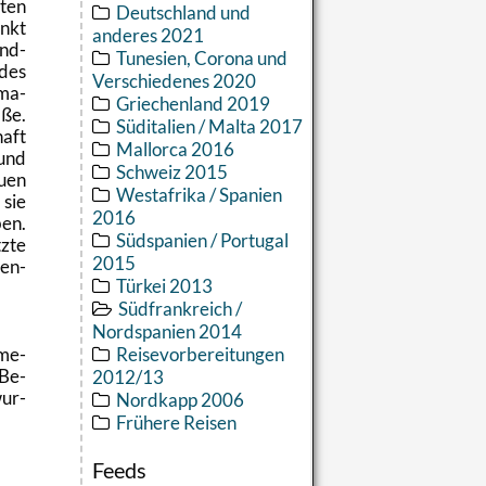
­ten
Deutschland und
unkt
anderes 2021
end­
Tunesien, Corona und
 des
Verschiedenes 2020
hma­
Griechenland 2019
­ße.
Süditalien / Malta 2017
haft
Mallorca 2016
und
Schweiz 2015
u­en
Westafrika / Spanien
 sie
2016
ben.
Südspanien / Portugal
z­te
2015
den­
Türkei 2013
Südfrankreich /
Nordspanien 2014
ame­
Reisevorbereitungen
 Be­
2012/13
wur­
Nordkapp 2006
Frühere Reisen
Feeds