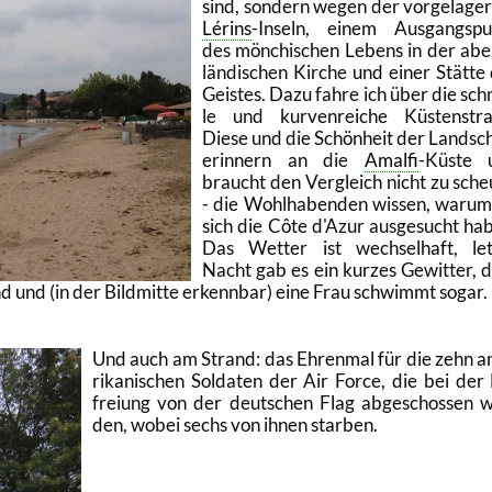
sind, son­dern wegen der vor­ge­la­ger
Lé­rins
-In­seln, einem Aus­gangs­p
des mön­chi­schen Le­bens in der ab
län­di­schen Kir­che und einer Stät­te
Geis­tes. Dazu fahre ich über die sc
le und kur­ven­rei­che Küs­ten­stra
Diese und die Schön­heit der Land­sc
er­in­nern an die
Amal­fi
-Küs­te 
braucht den Ver­gleich nicht zu sche
- die Wohl­ha­ben­den wis­sen, warum
sich die Côte d'Azur aus­ge­sucht ha
Das Wet­ter ist wech­sel­haft, let
Nacht gab es ein kur­zes Ge­wit­ter, 
 und (in der Bild­mit­te er­kenn­bar) eine Frau schwimmt sogar.
Und auch am Strand: das Eh­ren­mal für die zehn 
ri­ka­ni­schen Sol­da­ten der Air Force, die bei der
frei­ung von der deut­schen Flag ab­ge­schos­sen 
den, wobei sechs von ihnen star­ben.