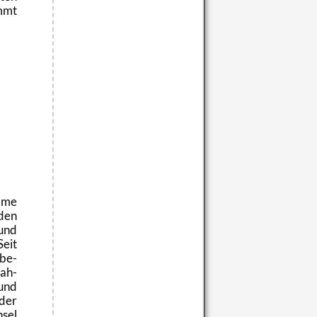
mmt
m­me
den
und
Seit
­be­
fah­
 und
der
nsel