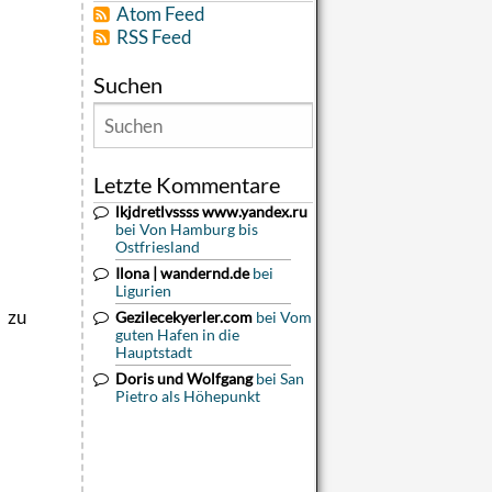
Atom Feed
RSS Feed
Suchen
Letzte Kommentare
lkjdretlvssss www.yandex.ru
bei Von Hamburg bis
Ostfriesland
Ilona | wandernd.de
bei
Ligurien
s zu
Gezilecekyerler.com
bei Vom
guten Hafen in die
Hauptstadt
Doris und Wolfgang
bei San
Pietro als Höhepunkt