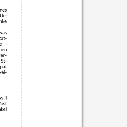
nes
 Ur­
n­ke
 was
tat­
le -
chen
ver­
 St-
spät
kei­
will
Post
­kel