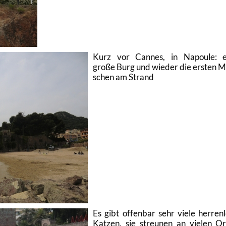
Kurz vor Can­nes, in Na­poule: e
große Burg und wie­der die ers­ten 
schen am Strand
Es gibt of­fen­bar sehr viele her­ren­l
Kat­zen, sie streu­nen an vie­len O