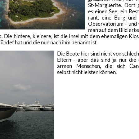
St-Mar­gue­ri­te. Dort 
es einen See, ein Re­s
rant, eine Burg und 
Ob­ser­va­to­ri­um - und
man auf dem Bild er­k
Die hin­te­re, klei­ne­re, ist die Insel mit dem ehe­ma­li­gen Klos­
ün­det hat und die nun nach ihm be­nannt ist.
Die Boote hier sind nicht von schlech
El­tern - aber das sind ja nur die
armen Men­schen, die sich Can­
selbst nicht leis­ten kön­nen.