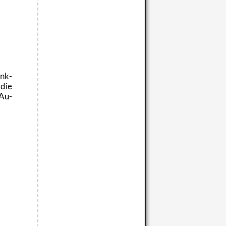
enk­
 die
 Au­