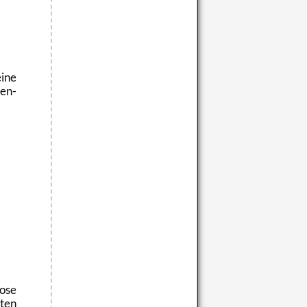
ine
Men­
o­se
rten