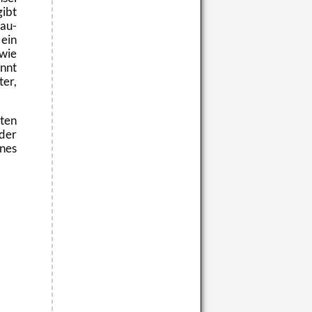
gibt
tau­
ein
 wie
ennt
ter,
­ten
 der
nes