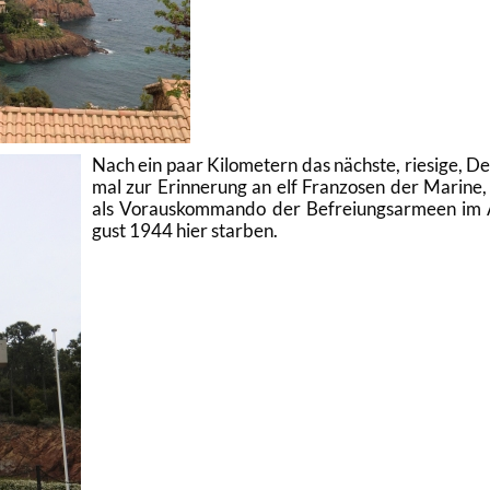
Nach ein paar Ki­lo­me­tern das nächs­te, rie­si­ge, D
mal zur Er­in­ne­rung an elf Fran­zo­sen der Ma­ri­ne,
als Vor­aus­kom­man­do der Be­frei­ungs­ar­me­en im
gust 1944 hier star­ben.