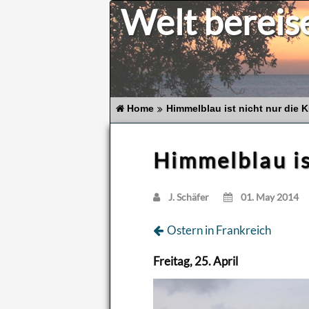
Welt bereis
Home
Himmelblau ist nicht nur die 
Himmelblau is
J. Schä­fer
01. May 2014
Os­tern in Frank­reich
Frei­tag, 25. April