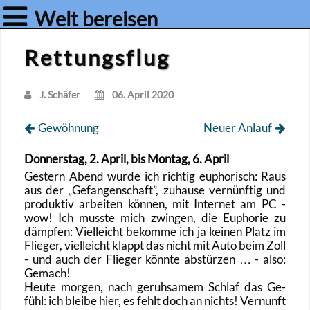
Welt bereisen
Rettungsflug
J. Schä­fer
06. April 2020
Ge­wöh­nung
Neuer An­lauf
Don­ners­tag, 2. April, bis Mon­tag, 6. April
Ges­tern Abend wurde ich rich­tig eu­pho­risch: Raus
aus der
Ge­fan­gen­schaft
, zu­hau­se ver­nünf­tig und
pro­duk­tiv ar­bei­ten kön­nen, mit In­ter­net am PC -
wow! Ich muss­te mich zwin­gen, die Eu­pho­rie zu
dämp­fen: Viel­leicht be­kom­me ich ja kei­nen Platz im
Flie­ger, viel­leicht klappt das nicht mit Auto beim Zoll
- und auch der Flie­ger könn­te ab­stür­zen … - also:
Ge­mach!
Heute mor­gen, nach ge­ruh­sa­mem Schlaf das Ge­
fühl: ich blei­be hier, es fehlt doch an nichts! Ver­nunft