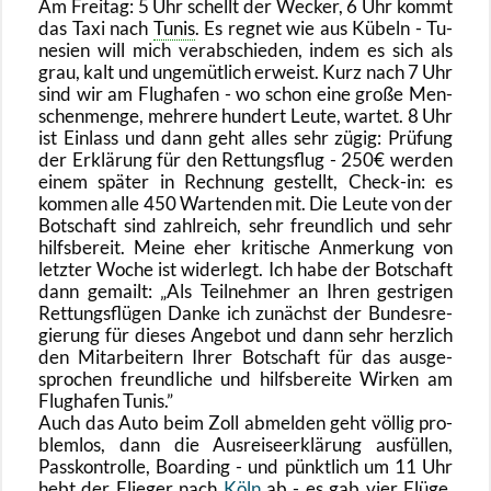
Am Frei­tag: 5 Uhr schellt der We­cker, 6 Uhr kommt
das Taxi nach
Tunis
. Es reg­net wie aus Kü­beln - Tu­
ne­si­en will mich ver­ab­schie­den, indem es sich als
grau, kalt und un­ge­müt­lich er­weist. Kurz nach 7 Uhr
sind wir am Flug­ha­fen - wo schon eine große Men­
schen­men­ge, meh­re­re hun­dert Leute, war­tet. 8 Uhr
ist Ein­lass und dann geht alles sehr zügig: Prü­fung
der Er­klä­rung für den Ret­tungs­flug - 250€ wer­den
einem spä­ter in Rech­nung ge­stellt, Check-in: es
kom­men alle 450 War­ten­den mit. Die Leute von der
Bot­schaft sind zahl­reich, sehr freund­lich und sehr
hilfs­be­reit. Meine eher kri­ti­sche An­mer­kung von
letz­ter Woche ist wi­der­legt. Ich habe der Bot­schaft
dann ge­mailt:
Als Teil­neh­mer an Ihren gest­ri­gen
Ret­tungs­flü­gen Danke ich zu­nächst der Bun­des­re­
gie­rung für die­ses An­ge­bot und dann sehr herz­lich
den Mit­ar­bei­tern Ihrer Bot­schaft für das aus­ge­
spro­chen freund­li­che und hilfs­be­rei­te Wir­ken am
Flug­ha­fen Tunis.
Auch das Auto beim Zoll ab­mel­den geht völ­lig pro­
blem­los, dann die Aus­rei­se­er­klä­rung aus­fül­len,
Pass­kon­trol­le, Boar­ding - und pünkt­lich um 11 Uhr
hebt der Flie­ger nach
Köln
ab - es gab vier Flüge,