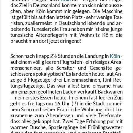
das Ziel in Deutsch­land konn­te man sich nicht aus­su­
chen, aber Köln kommt mir ge­le­gen. Die Ma­schi­ne
ist ge­füllt bis auf den letz­ten Platz - sehr we­ni­ge Tou­
ris­ten, zu­al­ler­meist in Deutsch­land le­ben­de und ar­
bei­ten­de Tu­ne­si­er; die Frau neben mir ist eine junge
tu­ne­si­sche Al­ten­pfle­ge­rin mit Wohn­sitz Köln: die
braucht man dort jetzt drin­gend!
Schon nach knapp 2½ Stun­den die Lan­dung in
Köln
-
auf einem völ­lig lee­ren Flug­ha­fen - ein rie­si­ges Areal
men­schen­leer, alle Schal­ter und Ge­schäf­te ge­
schlos­sen: apo­ka­lyp­tisch? Es lan­de­ten heute laut An­
zei­ge 8 Flug­zeu­ge: drei Li­ni­en­ma­schi­nen, fünf Ret­
tungs­flug­zeu­ge. Das war alles! Eine ein­sa­me Frau
am ein­zi­gen ge­öff­ne­ten Laden ver­kauft Back­wa­ren
- mein ers­tes Essen heute. In einem fast lee­ren Zug
geht es frei­tags um 16 Uhr (!!) in die Stadt zu mei­
nem Sohn und sei­ner Frau in die Woh­nung, dort Lu­
xus­me­nue zum Abend­es­sen und viele Te­le­fo­na­te,
dass alles ge­klappt hat. Zwei Tage Er­ho­lung pur mit
war­mer Du­sche, Spa­zier­gän­ge bei Früh­lings­wet­ter