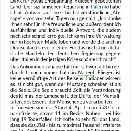
Dank für etwas Ent­span­nung in die­sem ge­beu­tel­ten
Land! Der si­zi­lia­ni­schen Re­gie­rung in
Pa­ler­mo
habe
ich als Ant­wort auf ihre - höchst ver­ständ­li­che
Ab­
sa­ge
- von vor zehn Tagen nun ge­mailt:
Ich danke
Ihnen sehr für Ihre freund­li­che und au­ßer­or­dent­lich
aus­führ­li­che und in­di­vi­du­el­le Ant­wort, die zudem
noch sehr schnell er­folg­te. Ich kann Ihre Ver­wal­tung
nur in höchs­ten Maße loben und werde die auch in
Deutsch­land so ver­brei­ten. Für das höchst un­so­li­da­
ri­sche Han­deln der deut­schen Re­gie­rung ge­gen­
über Ita­li­en in der jet­zi­gen Krise schä­me ich mich.
Das An­kom­men zu­hau­se fällt mir schwer: ich bin ge­
dank­lich noch immer halb in
Na­beul
. Flie­gen ist
keine ver­nünf­ti­ge Art des Rei­sens! In­dia­ner wis­sen:
es ist nicht gut, wenn der Mus­tang schnel­ler ist als
die Seele. Die Seele braucht Zeit, die Ver­än­de­rung
des Kli­mas, der Land­schaft, der Düfte, der Men­ta­li­
tä­ten, des Es­sens, der Men­schen zu ver­ar­bei­ten.
In Tu­ne­si­en sind es - Stand 4. April - nun 553 Co­ro­
na-In­fi­zier­te, davon 11 im Be­zirk Na­beul, bei bis­
lang 19 To­des­fäl­len. Ich hoffe so sehr für das Land,
dass sie das Ziel - bis zu ma­xi­mal Tau­send In­fi­zier­te
am 15. April, die sie dann mit ihren 50 Be­at­mungs­