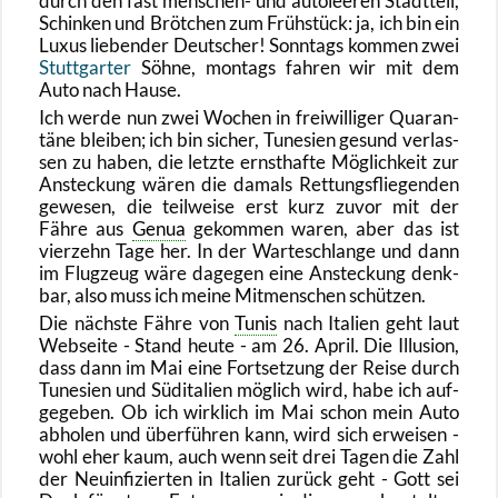
durch den fast men­schen- und au­to­lee­ren Stadt­teil,
Schin­ken und Bröt­chen zum Früh­stück: ja, ich bin ein
Luxus lie­ben­der Deut­scher! Sonn­tags kom­men zwei
Stutt­gar­ter
Söhne, mon­tags fah­ren wir mit dem
Auto nach Hause.
Ich werde nun zwei Wo­chen in frei­wil­li­ger Qua­ran­
tä­ne blei­ben; ich bin si­cher, Tu­ne­si­en ge­sund ver­las­
sen zu haben, die letz­te ernst­haf­te Mög­lich­keit zur
An­ste­ckung wären die da­mals Ret­tungs­flie­gen­den
ge­we­sen, die teil­wei­se erst kurz zuvor mit der
Fähre aus
Genua
ge­kom­men waren, aber das ist
vier­zehn Tage her. In der War­te­schlan­ge und dann
im Flug­zeug wäre da­ge­gen eine An­ste­ckung denk­
bar, also muss ich meine Mit­men­schen schüt­zen.
Die nächs­te Fähre von
Tunis
nach Ita­li­en geht laut
Web­sei­te - Stand heute - am 26. April. Die Il­lu­si­on,
dass dann im Mai eine Fort­set­zung der Reise durch
Tu­ne­si­en und Süd­ita­li­en mög­lich wird, habe ich auf­
ge­ge­ben. Ob ich wirk­lich im Mai schon mein Auto
ab­ho­len und über­füh­ren kann, wird sich er­wei­sen -
wohl eher kaum, auch wenn seit drei Tagen die Zahl
der Neu­in­fi­zier­ten in Ita­li­en zu­rück geht - Gott sei