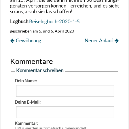
ge­rä­ten ver­sor­gen kön­nen - er­rei­chen, und es sieht
so aus, als ob sie das schaf­fen!
Log­buch
Rei­se­log­buch-2020-1-5
ge­schrie­ben am 5. und 6. April 2020
Ge­wöh­nung
Neuer An­lauf
Kommentare
Kommentar schreiben
Dein Name:
Deine E-Mail:
Kommentar:
URLs werden automatisch umgewandelt.