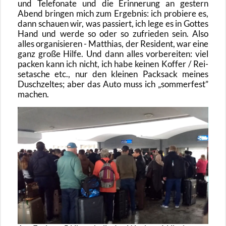
und Te­le­fo­na­te und die Er­in­ne­rung an ges­tern
Abend brin­gen mich zum Er­geb­nis: ich pro­bie­re es,
dann schau­en wir, was pas­siert, ich lege es in Got­tes
Hand und werde so oder so zu­frie­den sein. Also
alles or­ga­ni­sie­ren - Mat­thi­as, der Re­si­dent, war eine
ganz große Hilfe. Und dann alles vor­be­rei­ten: viel
pa­cken kann ich nicht, ich habe kei­nen Kof­fer / Rei­
se­ta­sche etc., nur den klei­nen Pack­sack mei­nes
Dusch­zel­tes; aber das Auto muss ich
som­mer­fest
ma­chen.