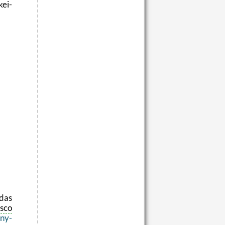
kei­
 das
osco
ony­