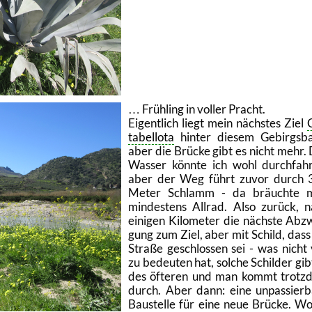
… Früh­ling in vol­ler Pracht.
Ei­gent­lich liegt mein nächs­tes Ziel
ta­bel­lo­ta
hin­ter die­sem Ge­birgs­b
aber die Brü­cke gibt es nicht mehr.
Was­ser könn­te ich wohl durch­fah­
aber der Weg führt zuvor durch 
Meter Schlamm - da bräuch­te 
min­des­tens All­rad. Also zu­rück, 
ei­ni­gen Ki­lo­me­ter die nächs­te Ab­z
gung zum Ziel, aber mit Schild, dass
Stra­ße ge­schlos­sen sei - was nicht 
zu be­deu­ten hat, sol­che Schil­der gib
des öf­te­ren und man kommt trotz
durch. Aber dann: eine un­pas­sier­b
Bau­stel­le für eine neue Brü­cke. W