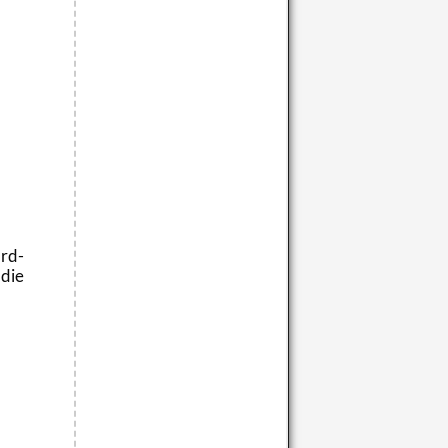
Erd­
 die