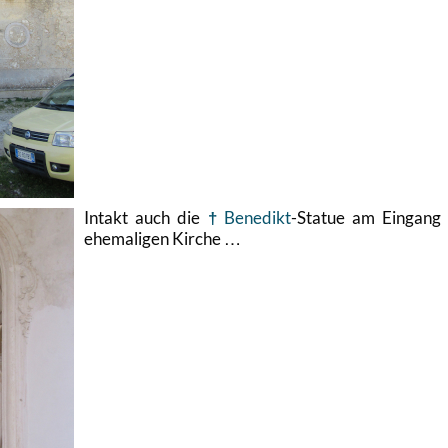
In­takt auch die
Be­ne­dikt
-Sta­tue am Ein­gang
ehe­ma­li­gen Kir­che …