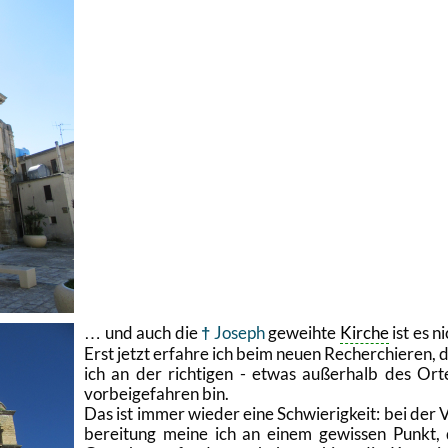
… und auch die
Jo­seph
ge­weih­te
Kir­che
ist es ni
Erst jetzt er­fah­re ich beim neuen Re­cher­chie­ren, 
ich an der rich­ti­gen - etwas au­ßer­halb des Ort
vor­bei­ge­fah­ren bin.
Das ist immer wie­der eine Schwie­rig­keit: bei der 
be­rei­tung meine ich an einem ge­wis­sen Punkt,