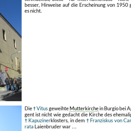
bes­ser, Hin­wei­se auf die Er­schei­nung von 1950 
es nicht.
Die
Vitus
ge­weih­te
Mut­ter­kir­che
in Bur­gio bei Ag
gent ist nicht wie ge­dacht die Kir­che des ehe­ma­li
Ka­pu­zi­ner
klos­ters, in dem
Fran­zis­kus von Ca
ra­ta
Lai­en­bru­der war …