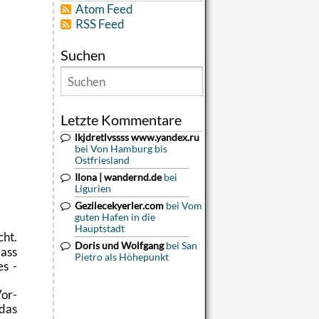
Atom Feed
RSS Feed
Suchen
Letzte Kommentare
lkjdretlvssss www.yandex.ru
bei Von Hamburg bis
Ostfriesland
Ilona | wandernd.de
bei
Ligurien
Gezilecekyerler.com
bei Vom
guten Hafen in die
Hauptstadt
cht.
Doris und Wolfgang
bei San
dass
Pietro als Höhepunkt
es -
Vor­
 das