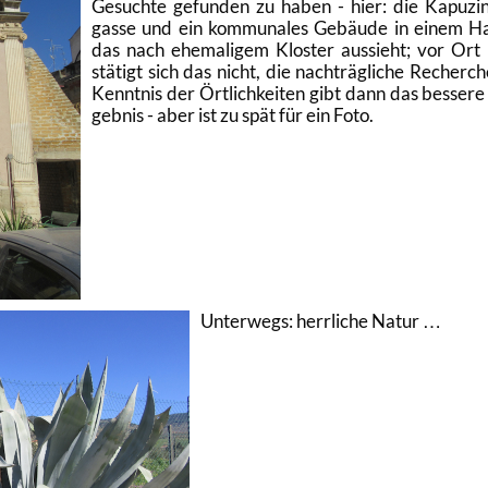
Ge­such­te ge­fun­den zu haben - hier: die Ka­pu­zi­
gas­se und ein kom­mu­na­les Ge­bäu­de in einem H
das nach ehe­ma­li­gem Klos­ter aus­sieht; vor Ort
stä­tigt sich das nicht, die nach­träg­li­che Re­cher­ch
Kennt­nis der Ört­lich­kei­ten gibt dann das bes­se­re
geb­nis - aber ist zu spät für ein Foto.
Un­ter­wegs: herr­li­che Natur …