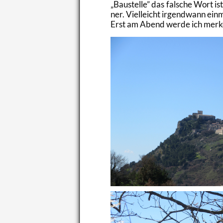
Bau­stel­le
das fal­sche Wort ist:
ner. Viel­leicht ir­gend­wann ein
Erst am Abend werde ich mer­ken, 