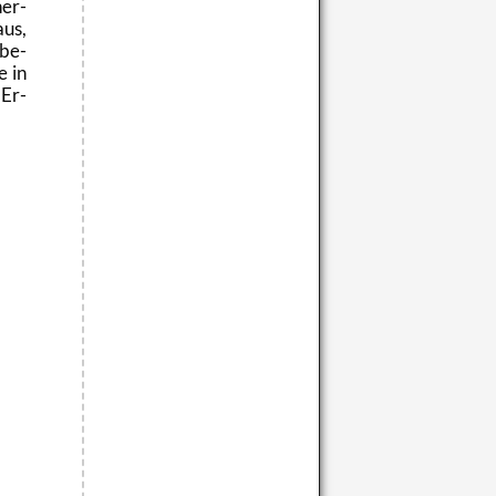
ner­
aus,
 be­
e in
 Er­