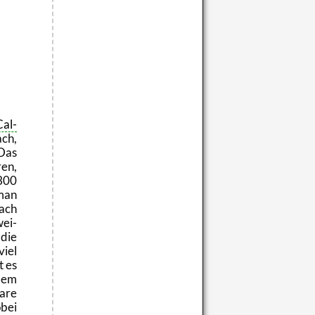
Cal­
ach,
 Das
ren,
300
man
nach
wei­
 die
viel
t es
­dem
a­re
obei