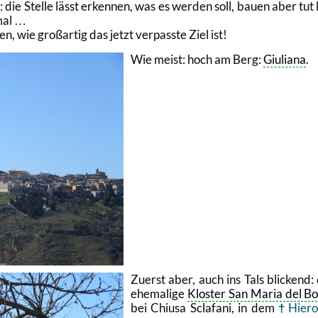
 die Stel­le lässt er­ken­nen, was es wer­den soll, bauen aber tut 
­mal …
wie gro­ßar­tig das jetzt ver­pass­te Ziel ist!
Wie meist: hoch am Berg:
Gi­u­lia­na
.
Zu­erst aber, auch ins Tals bli­ckend:
ehe­ma­li­ge
Klos­ter San Maria del B
bei Chi­u­sa Sclafa­ni, in dem
Hie­r