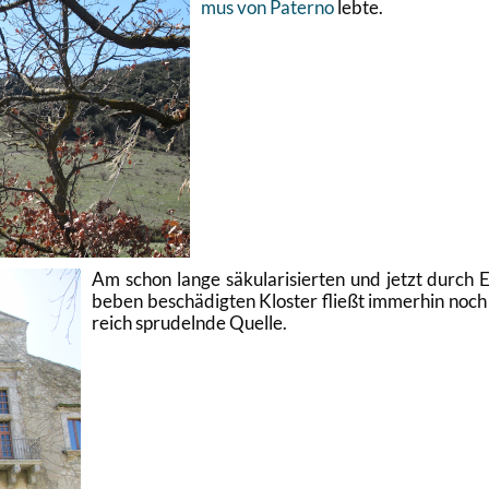
mus von Pa­ter­no
lebte.
Am schon lange sä­ku­la­ri­sier­ten und jetzt durch 
be­ben be­schä­dig­ten Klos­ter flie­ßt im­mer­hin noch
reich spru­deln­de Quel­le.