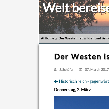
Welt bereis
Home
Der Westen ist wilder und ärm
Der Westen is
J. Schä­fer
07. March 2017
His­to­risch reich - ge­gen­wär
Don­ners­tag, 2. März