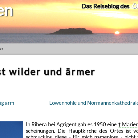
en
Das Reiseblog des
Ök
er
t wilder und ärmer
­tig arm
Lö­wen­höh­le und Nor­man­nen­ka­the­dra­l
In Ri­be­ra bei Ag­ri­gent gab es 1950 eine
Ma­ri­en
schei­nun­gen
. Die
Haupt­kir­che
des Ortes ist völ
schmuck­los, diese - für mich na­men­lo­se - nicht 