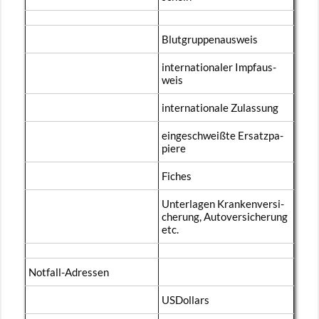
Blut­grup­pen­aus­weis
in­ter­na­tio­na­ler Impf­aus­
weis
in­ter­na­tio­na­le Zu­las­sung
ein­ge­schwei­ß­te Er­satz­pa­
pie­re
Fi­ches
Un­ter­la­gen Kran­ken­ver­si­
che­rung, Au­to­ver­si­che­rung
etc.
Not­fall-Adres­sen
US­Dol­lars