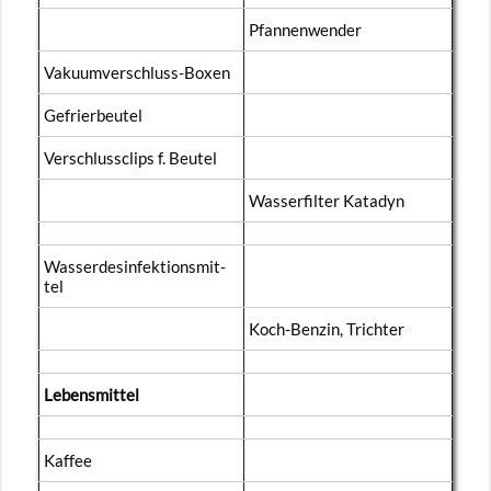
Pfan­nen­wen­der
Va­ku­um­ver­schluss-Bo­xen
Ge­frier­beu­tel
Ver­schluss­clips f. Beu­tel
Was­ser­fil­ter Ka­ta­dyn
Was­ser­des­in­fek­ti­ons­mit­
tel
Koch-Ben­zin, Trich­ter
Le­bens­mit­tel
Kaf­fee