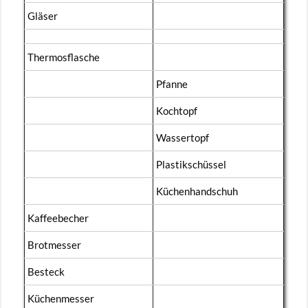
Glä­ser
Ther­mos­fla­sche
Pfan­ne
Koch­topf
Was­ser­topf
Plas­tik­schüs­sel
Kü­chen­hand­schuh
Kaf­fee­be­cher
Brot­mes­ser
Be­steck
Kü­chen­mes­ser