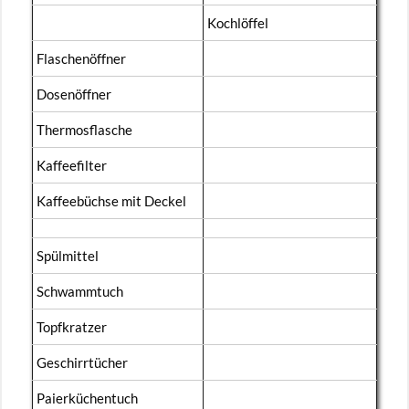
Koch­löf­fel
Fla­schen­öff­ner
Do­sen­öff­ner
Ther­mos­fla­sche
Kaf­fee­fil­ter
Kaf­fee­büch­se mit De­ckel
Spül­mit­tel
Schwamm­tuch
Topf­krat­zer
Ge­schirr­tü­cher
Pai­er­kü­chen­tuch