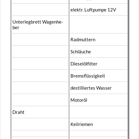
elektr. Luft­pum­pe 12V
Un­ter­leg­brett Wa­gen­he­
ber
Rad­mut­tern
Schläu­che
Die­sel­öl­fil­ter
Brems­flüs­sig­keit
de­stil­lier­tes Was­ser
Mo­tor­öl
Draht
Keil­rie­men