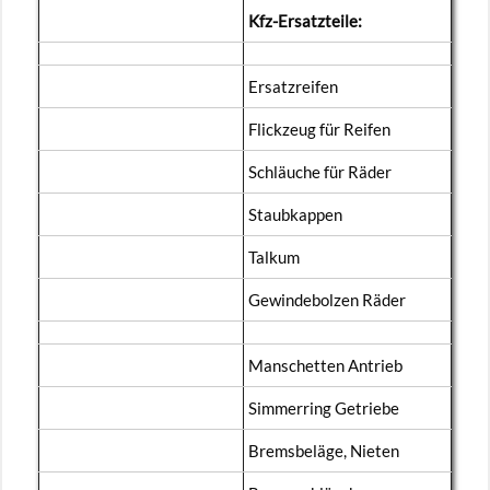
Kfz-Er­satz­tei­le:
Er­satz­rei­fen
Flick­zeug für Rei­fen
Schläu­che für Räder
Staub­kap­pen
Tal­kum
Ge­win­de­bol­zen Räder
Man­schet­ten An­trieb
Sim­mer­ring Ge­trie­be
Brems­be­lä­ge, Nie­ten