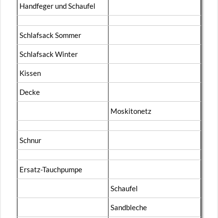
Hand­fe­ger und Schau­fel
Schlaf­sack Som­mer
Schlaf­sack Win­ter
Kis­sen
Decke
Mos­ki­to­netz
Schnur
Er­satz-Tauch­pum­pe
Schau­fel
Sand­ble­che