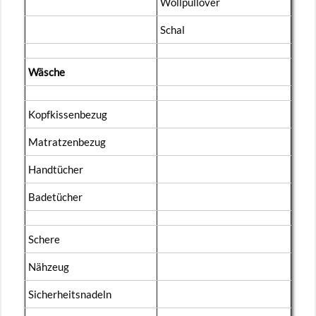
Woll­pull­over
Schal
Wä­sche
Kopf­kis­sen­be­zug
Ma­trat­zen­be­zug
Hand­tü­cher
Ba­de­tü­cher
Sche­re
Näh­zeug
Si­cher­heits­na­deln