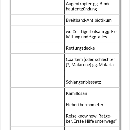
Au­gen­trop­fen gg. Bin­de­
haut­ent­zün­dung
Breit­band-An­ti­bio­ti­kum
wei­ßer Ti­ger­bal­sam gg. Er­
käl­tung und 5gg. alles
Ret­tungs­de­cke
Co­ar­tem (oder, schlech­ter
[?] Ma­la­ro­ne) gg. Ma­la­ria
Schlan­gen­biss­satz
Ka­mil­losan
Fie­ber­ther­mo­me­ter
Reise know how: Rat­ge­
ber„Erste Hilfe un­ter­wegs”