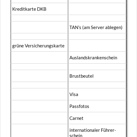
Kre­dit­kar­te DKB
TAN’s (am Ser­ver ab­le­gen)
grüne Ver­si­che­rungs­kar­te
Aus­lands­kran­ken­schein
Brust­beu­tel
Visa
Pass­fo­tos
Car­net
in­ter­na­tio­na­ler Füh­rer­
schein