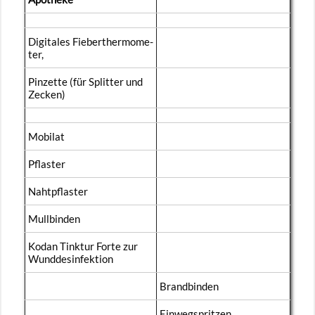
Di­gi­ta­les Fie­ber­ther­mo­me­
ter,
Pin­zet­te (für Split­ter und
Ze­cken)
Mo­bi­lat
Pflas­ter
Naht­pflas­ter
Mull­bin­den
Kodan Tink­tur Forte zur
Wund­des­in­fek­ti­on
Brand­bin­den
Ein­weg­sprit­zen