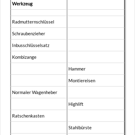
Werk­zeug
Rad­mut­tern­schlüs­sel
Schrau­ben­zie­her
In­bus­schlüs­sel­satz
Kom­bi­zan­ge
Ham­mer
Mon­tie­rei­sen
Nor­ma­ler Wa­gen­he­ber
Highlift
Rat­schen­kas­ten
Stahl­bürs­te