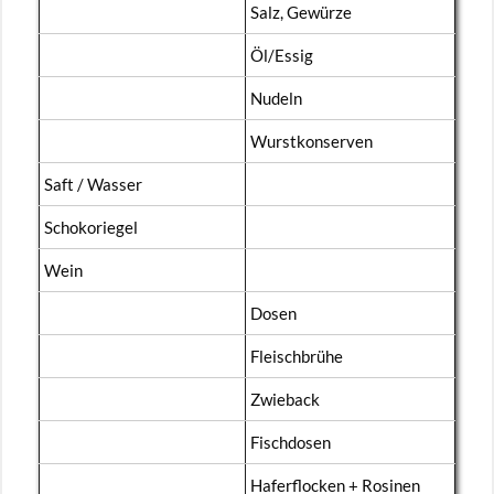
Salz, Ge­wür­ze
Öl/Essig
Nu­deln
Wurst­kon­ser­ven
Saft / Was­ser
Scho­ko­rie­gel
Wein
Dosen
Fleisch­brü­he
Zwie­back
Fisch­do­sen
Ha­fer­flo­cken + Ro­si­nen