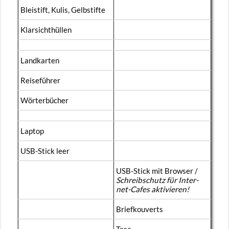
Blei­stift, Kulis, Gelb­stif­te
Klar­sicht­hül­len
Land­kar­ten
Rei­se­füh­rer
Wör­ter­bü­cher
Lap­top
USB-Stick leer
USB-Stick mit Brow­ser /
Schreib­schutz für In­ter­
net-Ca­fes ak­ti­vie­ren!
Briefkou­verts
Tesa