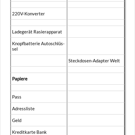
220V-Kon­ver­ter
La­de­ge­rät Ra­sier­ap­pa­rat
Knopf­bat­te­rie Au­to­schlüs­
sel
Steck­do­sen-Ad­ap­ter Welt
Pa­pie­re
Pass
Adress­lis­te
Geld
Kre­dit­kar­te Bank