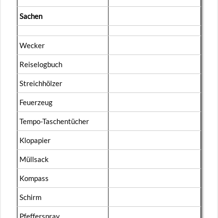
Sa­chen
We­cker
Rei­se­log­buch
Streich­höl­zer
Feu­er­zeug
Tem­po-Ta­schen­tü­cher
Klo­pa­pier
Müll­sack
Kom­pass
Schirm
Pfef­fer­spray