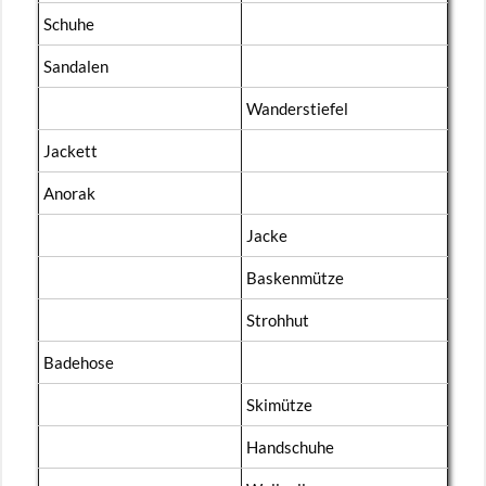
Schu­he
San­da­len
Wan­der­stie­fel
Ja­ckett
Ano­rak
Jacke
Bas­ken­müt­ze
Stroh­hut
Ba­de­ho­se
Ski­müt­ze
Hand­schu­he