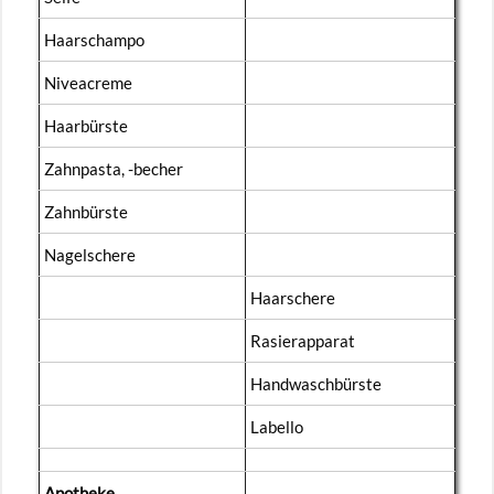
Haar­scham­po
Ni­veacreme
Haar­bürs­te
Zahn­pas­ta, -be­cher
Zahn­bürs­te
Na­gel­sche­re
Haar­sche­re
Ra­sier­ap­pa­rat
Hand­wasch­bürs­te
La­bel­lo
Apo­the­ke