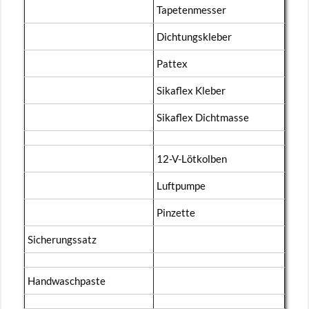
Ta­pe­ten­mes­ser
Dich­tungs­kle­ber
Pat­tex
Si­ka­flex Kle­ber
Si­ka­flex Dicht­mas­se
12-V-Löt­kol­ben
Luft­pum­pe
Pin­zet­te
Si­che­rungs­satz
Hand­wasch­pas­te