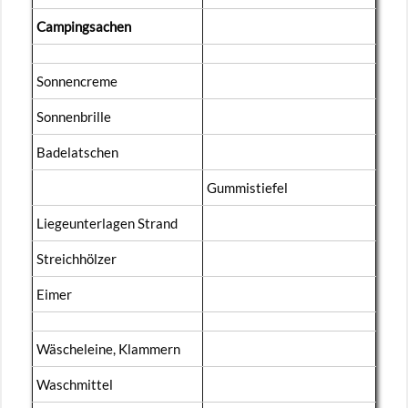
Cam­ping­s­a­chen
Son­nen­creme
Son­nen­bril­le
Ba­de­lat­schen
Gum­mi­stie­fel
Lie­ge­un­ter­la­gen Strand
Streich­höl­zer
Eimer
Wä­sche­lei­ne, Klam­mern
Wasch­mit­tel