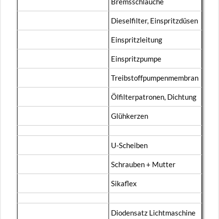
Brems­schläu­che
Die­sel­fil­ter, Ein­spritz­dü­sen
Ein­spritz­lei­tung
Ein­spritz­pum­pe
Treib­stoff­pum­pen­mem­bran
Öl­fil­ter­pa­tro­nen, Dich­tung
Glüh­ker­zen
U-Schei­ben
Schrau­ben + Mut­ter
Si­ka­flex
Di­oden­satz Licht­ma­schi­ne