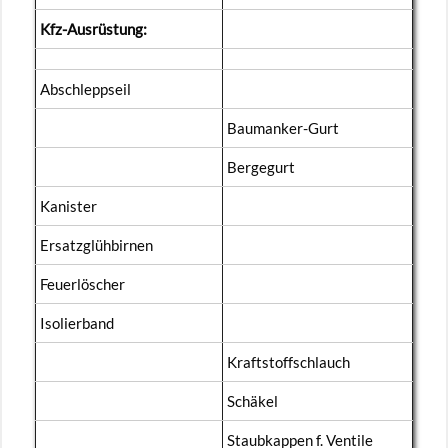
Kfz-Aus­rüs­tung:
Ab­schlepp­seil
Bau­man­ker-Gurt
Ber­ge­gurt
Ka­nis­ter
Er­satz­glüh­bir­nen
Feu­er­lö­scher
Iso­lier­band
Kraft­stoff­schlauch
Schä­kel
Staub­kap­pen f. Ven­ti­le