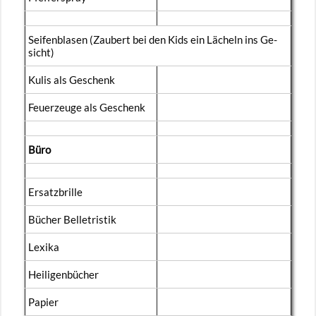
Sei­fen­bla­sen (Zau­bert bei den Kids ein Lä­cheln ins Ge­
sicht)
Kulis als Ge­schenk
Feu­er­zeu­ge als Ge­schenk
Büro
Er­satz­bril­le
Bü­cher Bel­le­tris­tik
Le­xi­ka
Hei­li­gen­bü­cher
Pa­pier