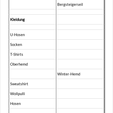
Berg­stei­ger­seil
Klei­dung
U-Ho­sen
So­cken
T-Shirts
Ober­hemd
Win­ter-Hemd
Sweat­shirt
Woll­pul­li
Hosen