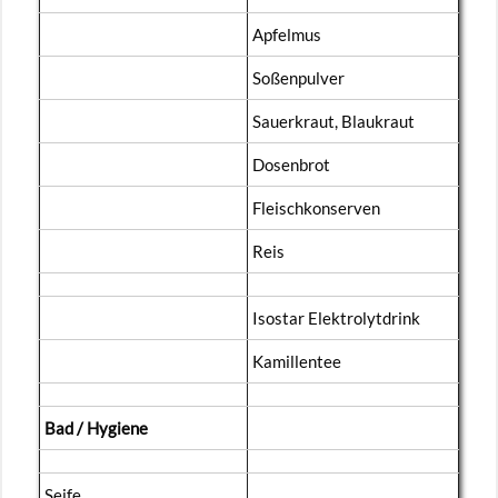
Ap­fel­mus
So­ßen­pul­ver
Sau­er­kraut, Blau­kraut
Do­sen­brot
Fleisch­kon­ser­ven
Reis
Is­ostar Elek­tro­lyt­drink
Ka­mil­len­tee
Bad / Hy­gie­ne
Seife