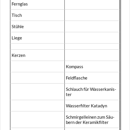
Fern­glas
Tisch
Stüh­le
Liege
Ker­zen
Kom­pass
Feld­fla­sche
Schlauch für Was­ser­ka­nis­
ter
Was­ser­fil­ter Ka­ta­dyn
Schmir­gell­ei­nen zum Säu­
bern der Ke­ra­mik­fil­ter