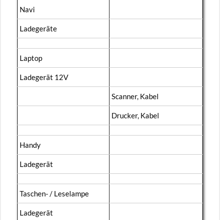
Navi
La­de­ge­rä­te
Lap­top
La­de­ge­rät 12V
Scan­ner, Kabel
Dru­cker, Kabel
Handy
La­de­ge­rät
Ta­schen- / Le­se­lam­pe
La­de­ge­rät