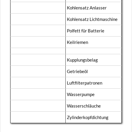
Koh­len­satz An­las­ser
Koh­len­satz Licht­ma­schi­ne
Pol­fett für Bat­te­rie
Keil­rie­men
Kupp­lungs­be­lag
Ge­trie­be­öl
Luft­fil­ter­pa­tro­nen
Was­ser­pum­pe
Was­ser­schläu­che
Zy­lin­der­kopf­dich­tung