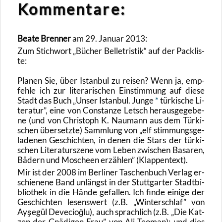
Kom­men­ta­re:
Beate Bren­ner
am 29. Ja­nu­ar 2013:
Zum Stich­wort „Bü­cher Bel­le­tris­tik“ auf der Pack­lis­
te:
Pla­nen Sie, über Is­tan­bul zu rei­sen? Wenn ja, emp­
feh­le ich zur li­te­ra­ri­schen Ein­stim­mung auf diese
Stadt das Buch
Unser Is­tan­bul. Junge
*
tür­ki­sche Li­
te­ra­tur
, eine von Con­stan­ze Letsch her­aus­ge­ge­be­
ne (und von Chris­toph K. Nau­mann aus dem Tür­ki­
schen über­setz­te) Samm­lung von
elf stim­mungs­ge­
la­de­nen Ge­schich­ten, in denen die Stars der tür­ki­
schen Li­te­ra­tur­sze­ne vom Leben zwi­schen Ba­sa­ren,
Bä­dern und Mo­sche­en er­zäh­len
(Klap­pen­text).
Mir ist der 2008 im Ber­li­ner Ta­schen­buch Ver­lag er­
schie­ne­ne Band un­längst in der Stutt­gar­ter Stadt­bi­
blio­thek in die Hände ge­fal­len. Ich finde ei­ni­ge der
Ge­schich­ten le­sens­wert (z.B.
Win­ter­schlaf
von
Ayşegül De­ve­cioğlu), auch sprach­lich (z.B.
Die Kat­
zen der Gnä­di­gen Frau
von Ali Teo­man); und dies