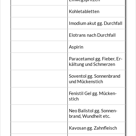
Koh­le­ta­blet­ten
Imo­di­um akut gg. Durch­fall
Elo­trans nach Durch­fall
As­pi­rin
Par­acet­amol gg. Fie­ber, Er­
käl­tung und Schmer­zen
Soven­tol gg. Son­nen­brand
und Mü­cken­stich
Fe­ni­stil Gel gg. Mü­cken­
stich
Neo Ba­lis­tol gg. Son­nen­
brand, Wund­heit etc.
Ka­vo­san gg. Zahn­fleisch