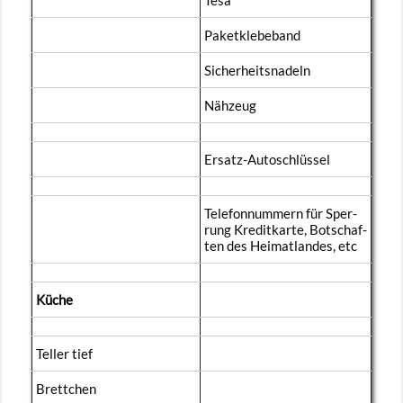
Pa­ket­kle­be­band
Si­cher­heits­na­deln
Näh­zeug
Er­satz-Au­to­schlüs­sel
Te­le­fon­num­mern für Sper­
rung Kre­dit­kar­te, Bot­schaf­
ten des Hei­mat­lan­des, etc
Küche
Tel­ler tief
Brett­chen