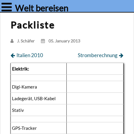
Welt bereisen
Packliste
J. Schä­fer
05. Ja­nu­a­ry 2013
Ita­li­en 2010
Strom­be­rech­nung
Elek­trik:
Di­gi-Ka­me­ra
La­de­ge­rät, USB-Ka­bel
Sta­tiv
GPS-Tra­cker