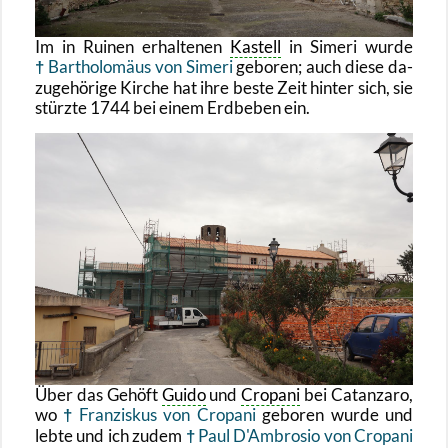
Im in Rui­nen er­hal­te­nen
Kas­tell
in Si­me­ri wurde
Bar­tho­lo­mä­us von Si­me­ri
ge­bo­ren; auch diese da­
zu­ge­hö­ri­ge Kir­che hat ihre beste Zeit hin­ter sich, sie
stürz­te 1744 bei einem Erd­be­ben ein.
Über das Ge­höft
Guido
und
Cro­pa­ni
bei Ca­t­an­za­ro,
wo
Fran­zis­kus von Cro­pa­ni
ge­bo­ren wurde und
lebte und ich zudem
Paul D'Am­bro­sio von Cro­pa­ni