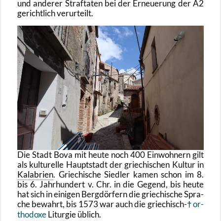
und an­de­rer Straf­ta­ten bei der Er­neue­rung der A2
ge­richt­lich ver­ur­teilt.
Die Stadt Bova mit heute noch 400 Ein­woh­nern gilt
als kul­tu­rel­le Haupt­stadt der grie­chi­schen Kul­tur in
Ka­la­bri­en
. Grie­chi­sche Sied­ler kamen schon im 8.
bis 6. Jahr­hun­dert v. Chr. in die Ge­gend, bis heute
hat sich in ei­ni­gen Berg­dör­fern die grie­chi­sche Spra­
che be­wahrt, bis 1573 war auch die grie­chisch-
or­
tho­do­xe
Li­tur­gie üb­lich.