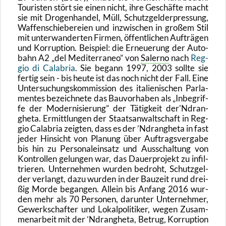
Tou­ris­ten stört sie einen nicht, ihre Ge­schäf­te macht
sie mit Dro­gen­han­del, Müll, Schutz­geld­er­pres­sung,
Waf­fen­schie­be­rei­en und in­zwi­schen in gro­ßem Stil
mit un­ter­wan­der­ten Fir­men, öf­fent­li­chen Auf­trä­gen
und Kor­rup­ti­on. Bei­spiel: die Er­neue­rung der Au­to­
bahn A2
del Me­di­ter­ra­neo
von
Sa­ler­no
nach
Reg­
gio di Ca­la­bria
. Sie be­gann 1997, 2003 soll­te sie
fer­tig sein - bis heute ist das noch nicht der Fall. Eine
Un­ter­su­chungs­kom­mis­si­on des ita­lie­ni­schen Par­la­
men­tes be­zeich­ne­te das Bau­vor­ha­ben als
In­be­grif­
fe der Mo­der­ni­sie­rung
der Tä­tig­keit der'Ndran­
ghe­ta. Er­mitt­lun­gen der Staats­an­walt­schaft in Reg­
gio Ca­la­bria zeig­ten, dass es der ’Ndran­ghe­ta in fast
jeder Hin­sicht von Pla­nung über Auf­trags­ver­ga­be
bis hin zu Per­so­nal­ein­satz und Aus­schal­tung von
Kon­trol­len ge­lun­gen war, das Dau­er­pro­jekt zu in­fil­
trie­ren. Un­ter­neh­men wur­den be­droht, Schutz­gel­
der ver­langt, dazu wur­den in der Bau­zeit rund drei­
ßig Morde be­gan­gen. Al­lein bis An­fang 2016 wur­
den mehr als 70 Per­so­nen, dar­un­ter Un­ter­neh­mer,
Ge­werk­schaf­ter und Lo­kal­po­li­ti­ker, wegen Zu­sam­
men­ar­beit mit der ’Ndran­ghe­ta, Be­trug, Kor­rup­ti­on