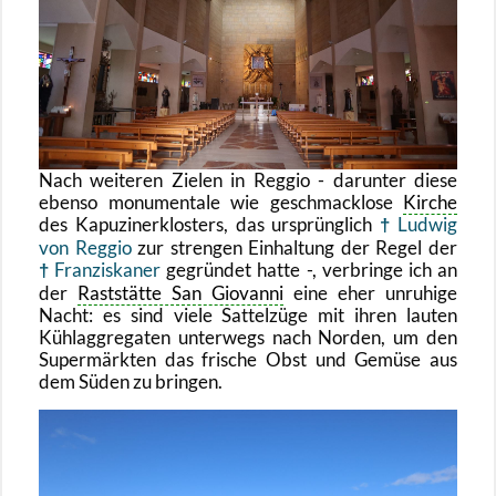
Nach wei­te­ren Zie­len in Reg­gio - dar­un­ter diese
eben­so mo­nu­men­ta­le wie ge­schmack­lo­se
Kir­che
des Ka­pu­zi­ner­klos­ters, das ur­sprüng­lich
Lud­wig
von Reg­gio
zur stren­gen Ein­hal­tung der Regel der
Fran­zis­ka­ner
ge­grün­det hatte -, ver­brin­ge ich an
der
Rast­stät­te San Gio­van­ni
eine eher un­ru­hi­ge
Nacht: es sind viele Sat­tel­zü­ge mit ihren lau­ten
Kühl­ag­gre­ga­ten un­ter­wegs nach Nor­den, um den
Su­per­märk­ten das fri­sche Obst und Ge­mü­se aus
dem Süden zu brin­gen.