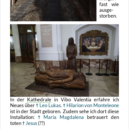
fast wie
aus­ge­
stor­ben.
In der
Ka­the­dra­le
in Vibo Va­len­tia er­fah­re ich
Neues über
Leo Lukas
.
Hil­ari­on von Mon­te­leo­ne
ist in der Stadt ge­bo­ren. Zudem sehe ich dort diese
In­stal­la­ti­on:
Maria Mag­da­le­na
be­trau­ert den
toten
Jesus
(??)