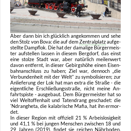
Aber dann bin ich glück­lich an­ge­kom­men und sehe
den Stolz von Bova: die auf dem
Zen­tral­platz
auf­ge­
stell­te Dampf­lok. Die hat der da­ma­li­ge Bür­ger­meis­
ter auf­stel­len las­sen in die­sem Berg­dorf, das einst
eine stol­ze Stadt war, aber na­tür­lich mei­len­wert
davon ent­fernt, in die­ser Ge­birgs­hö­he einen Ei­sen­
bahn­an­schluss zu haben; Ziel war, den­noch
die
Ver­bun­den­heit mit der Welt
zu sym­bo­li­sie­ren; zur
An­lie­fe­rung der Lok hat man extra die Stra­ße - die
ei­gent­li­che Er­schlie­ßungs­stra­ße, nicht meine An­
fahrts­pis­te - aus­ge­baut. Dem Bür­ger­meis­ter hat so
viel Welt­of­fen­hait und Ta­ten­drang ge­scha­det: die
'Ndran­ghe­ta, die ka­la­bri­sche Mafia, hat ihn er­mor­
det.
In die­ser Re­gi­on mit of­fi­zi­ell 21 % Ar­beis­lo­sig­keit
und 41,1 % bei jun­gen Men­schen zwi­schen 18 und
29 Jah­ren (2019), fin­det sie rei­chen Nähr­bo­den.