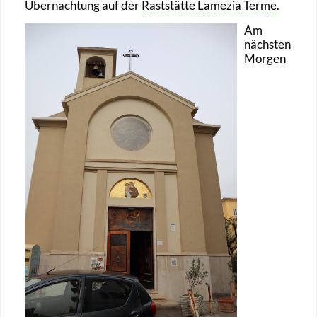
Über­nach­tung auf der
Rast­stät­te La­me­zia Terme
.
Am
nächs­ten
Mor­gen