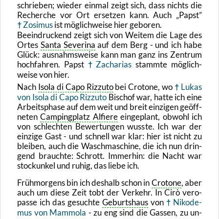
schrie­ben; wie­der ein­mal zeigt sich, dass nichts die
Re­cher­che vor Ort er­set­zen kann. Auch
Papst
Zo­si­mus
ist mög­lich­wei­se hier ge­bo­ren.
Be­ein­dru­ckend zeigt sich von Wei­tem die Lage des
Ortes
Santa Se­ve­ri­na
auf dem Berg - und ich habe
Glück: aus­nahms­wei­se kann man ganz ins Zen­trum
hoch­fah­ren. Papst
Za­cha­ri­as
stamm­te mög­lich­
wei­se von hier.
Nach
Isola di Capo Riz­zu­to
bei Cro­to­ne, wo
Lukas
von Isola di Capo Riz­zu­to
Bi­schof war, hatte ich eine
Ar­beits­pha­se auf dem weit und breit ein­zi­gen ge­öff­
ne­ten
Cam­ping­platz Al­fie­re
ein­ge­plant, ob­wohl ich
von schlech­ten Be­wer­tun­gen wuss­te. Ich war der
ein­zi­ge Gast - und schnell war klar: hier ist nicht zu
blei­ben, auch die Wasch­ma­schi­ne, die ich nun drin­
gend brauch­te: Schrott. Im­mer­hin: die Nacht war
sto­ckun­kel und ruhig, das liebe ich.
Früh­mor­gens bin ich des­halb schon in
Cro­to­ne
, aber
auch um diese Zeit tobt der Ver­kehr. In Cirò ver­o­
pas­se ich das ge­such­te
Ge­burts­haus
von
Ni­ko­de­
mus von Mam­mo­la
- zu eng sind die Gas­sen, zu un­