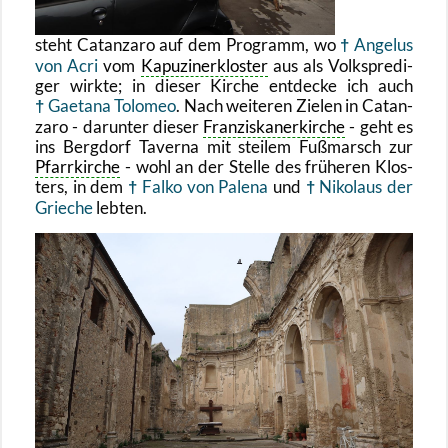
steht Ca­t­an­za­ro auf dem Pro­gramm, wo
An­ge­lus
von Acri
vom
Ka­pu­zi­ner­klos­ter
aus als Volks­pre­di­
ger wirk­te; in die­ser Kir­che ent­de­cke ich auch
Gae­ta­na To­lo­meo
. Nach wei­te­ren Zie­len in Ca­t­an­
za­ro - dar­un­ter die­ser
Fran­zis­ka­ner­kir­che
- geht es
ins Berg­dorf Ta­ver­na mit stei­lem Fu­ß­marsch zur
Pfarr­kir­che
- wohl an der Stel­le des frü­he­ren Klos­
ters, in dem
Falko von Pa­le­na
und
Ni­ko­laus der
Grie­che
leb­ten.