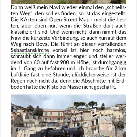
Dann weiß mein Navi wie­der ein­mal den
schnells­
ten Weg
: den soll es fin­den, so ist das ein­ge­stellt.
Die KAr­ten sind Open Street Map - meist die bes­
ten, aber eben nur, wenn die Stra­ßen dort auch
klas­si­fi­ziert sind. Und wenn nicht: dann nimmt das
Navi die kür­zes­te Ver­bin­dung, so auch nun auf dem
Weg nach Bova. Die führt an die­ser ver­fal­len­den
Se­bas­tians­kir­che
vor­bei ist hier noch harm­los,
schraubt sich dann immer enger und stei­ler wer­
dend von 60 auf fast 900 m Höhe, ist durch­gän­gig
im 1. Gang zu be­fah­ren und ich brau­che für 2 km
Luft­li­nie fast eine Stun­de; glück­li­cher­wei­se ist der
Regen noch nicht da, denn die Ab­schnit­te mit Erd­
bo­den hätte die Kiste bei Nässe nicht ge­schafft.