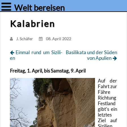
Welt bereisen
Kalabrien
J. Schä­fer
08. April 2022
Ein­mal rund um Si­zi­li­
Ba­si­li­ka­ta und der Süden
en
von Apu­li­en
Frei­tag, 1. April, bis Sams­tag, 9. April
Auf der
Fahrt zur
Fähre
Rich­tung
Fest­land
gibt's ein
letz­tes
Ziel auf
Si­zi­li­en,