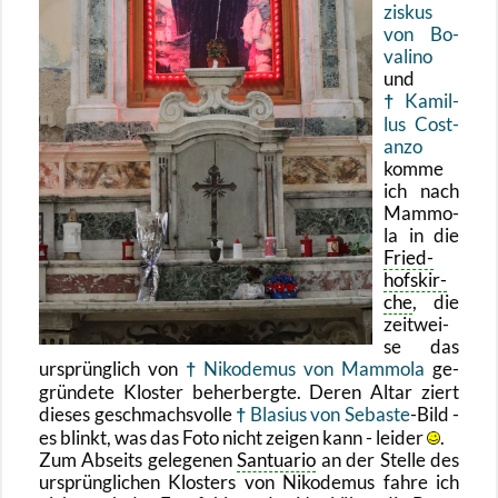
zis­kus
von Bo­
va­li­no
und
Ka­mil­
lus Cost­
an­zo
komme
ich nach
Mam­mo­
la in die
Fried­
hofs­kir­
che
, die
zeit­wei­
se das
ur­sprüng­lich von
Ni­ko­de­mus von Mam­mo­la
ge­
grün­de­te Klos­ter be­her­berg­te. Deren Altar ziert
die­ses ge­schmachs­vol­le
Bla­si­us von Se­bas­te
-Bild -
es blinkt, was das Foto nicht zei­gen kann - lei­der
.
Zum Ab­seits ge­le­ge­nen
San­tua­rio
an der Stel­le des
ur­sprüng­li­chen Klos­ters von Ni­ko­de­mus fahre ich