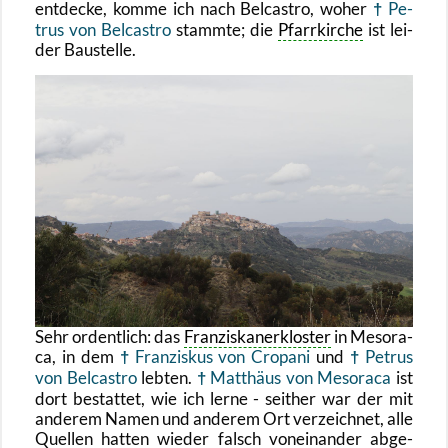
ent­de­cke, komme ich nach Bel­cas­tro, woher
Pe­
trus von Bel­cas­tro
stamm­te; die
Pfarr­kir­che
ist lei­
der Bau­stel­le.
Sehr or­dent­lich: das
Fran­zis­ka­ner­klos­ter
in Me­sora­
ca, in dem
Fran­zis­kus von Cro­pa­ni
und
Pe­trus
von Bel­cas­tro
leb­ten.
Mat­thä­us von Me­sora­ca
ist
dort be­stat­tet, wie ich lerne - seit­her war der mit
an­de­rem Namen und an­de­rem Ort ver­zeich­net, alle
Quel­len hat­ten wie­der falsch von­ein­an­der ab­ge­