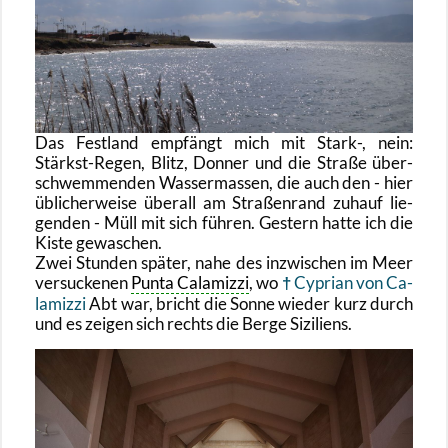
Das Fest­land emp­fängt mich mit Stark-, nein:
Stärkst-Re­gen, Blitz, Don­ner und die Stra­ße über­
schwem­men­den Was­ser­mas­sen, die auch den - hier
üb­li­cher­wei­se über­all am Stra­ßen­rand zu­hauf lie­
gen­den - Müll mit sich füh­ren. Ges­tern hatte ich die
Kiste ge­wa­schen.
Zwei Stun­den spä­ter, nahe des in­zwi­schen im Meer
ver­su­cke­nen
Punta Ca­la­mi­z­zi
, wo
Cy­pri­an von Ca­
la­mi­z­zi
Abt war, bricht die Sonne wie­der kurz durch
und es zei­gen sich rechts die Berge Si­zi­li­ens.