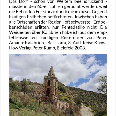
Das Dorf - schon von Wei­tem be­ein­dru­ckend -
muss­te in den 60-er Jah­ren ge­räumt wer­den, weil
die Be­hör­den Fels­stür­ze durch die in die­ser Ge­gend
häu­fi­gen Erd­be­ben be­fürch­te­ten. In­wi­schen haben
alle Ort­schaf­ten der Re­gi­on - oft schwers­te - Erd­be­
ben­schä­den er­lit­ten, nur Pen­te­da­til­lo nicht. Die
Weis­hei­ten über Ka­la­bri­en habe ich aus dem emp­
feh­lens­wer­ten, kun­di­gen Rei­se­füh­rer von Peter
Amann: Ka­la­bri­en - Ba­si­li­ka­ta, 3. Aufl. Reise Know-
How Ver­lag Peter Rump, Bie­le­feld 2008.