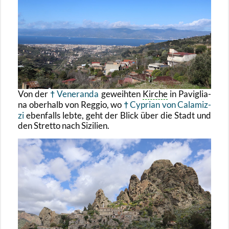
Von der
Ve­neran­da
ge­weih­ten
Kir­che
in Pa­viglia­
na ober­halb von Reg­gio, wo
Cy­pri­an von Ca­la­mi­z­
zi
eben­falls lebte, geht der Blick über die Stadt und
den Stret­to nach Si­zi­li­en.