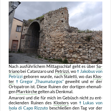
Nach aus­führ­li­chem Mit­tags­schlaf geht es über
Sa­
tria­no
bei Ca­t­an­za­ro und
Pe­triz­zi
, wo
Ja­ko­bus von
Pe­triz­zi
ge­bo­ren wurde, nach Sta­lettì, wo das
Klos­
ter
Gre­gor „Thau­ma­tur­gos”
ge­weiht und er der
Orts­pa­tron ist. Diese Rui­nen der dor­ti­gen ehe­ma­li­
gen
Pfarr­kir­che
gel­ten als Denk­mal.
Ama­ro­ni und die für mich im Ge­büsch nicht zu ent­
de­cken­den Rui­nen des
Klos­ters
von
Lukas von
Isola di Capo Riz­zu­to
be­schlie­ßen den Tag vor der