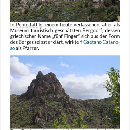
In
Pen­te­dat­ti­lo
, einem heute ver­las­se­nen, aber als
Mu­se­um tou­ris­tisch ge­schätz­ten Berg­dorf, des­sen
grie­chi­scher Name
fünf Fin­ger
sich aus der Form
des Ber­ges selbst er­klärt, wirk­te
Gae­ta­no Ca­ta­no­
so
als Pfar­rer.