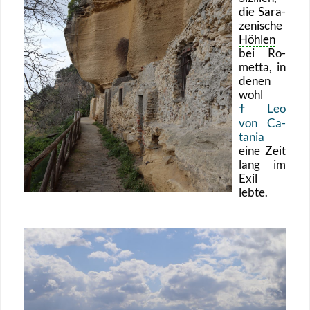
die
Sa­ra­
ze­ni­sche
Höh­len
bei Ro­
met­ta, in
denen
wohl
Leo
von Ca­
ta­nia
eine Zeit
lang im
Exil
lebte.