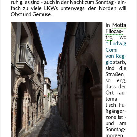
ruhig, es sind - auch in der Nacht zum Sonn­tag - ein­
fach zu viele LKWs un­ter­wegs, der Nor­den will
Obst und Ge­mü­se.
In
Motta
Fi­lo­cas­
tro
, wo
Lud­wig
Comi
von Reg­
gio
starb,
sind die
Stra­ßen
so eng,
dass der
Ort au­
to­ma­
tisch Fu­
ßgän­ger­
zo­ne ist -
und am
Sonn­tag­
mor­gen