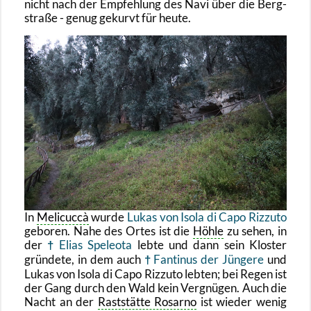
nicht nach der Emp­feh­lung des Navi über die Berg­
stra­ße - genug ge­kurvt für heute.
In
Me­li­cuccà
wurde
Lukas von Isola di Capo Riz­zu­to
ge­bo­ren. Nahe des Ortes ist die
Höhle
zu sehen, in
der
Elias Spe­leo­ta
lebte und dann sein Klos­ter
grün­de­te, in dem auch
Fan­ti­nus der Jün­ge­re
und
Lukas von Isola di Capo Riz­zu­to leb­ten; bei Regen ist
der Gang durch den Wald kein Ver­gnü­gen. Auch die
Nacht an der
Rast­stät­te Ro­sar­no
ist wie­der wenig