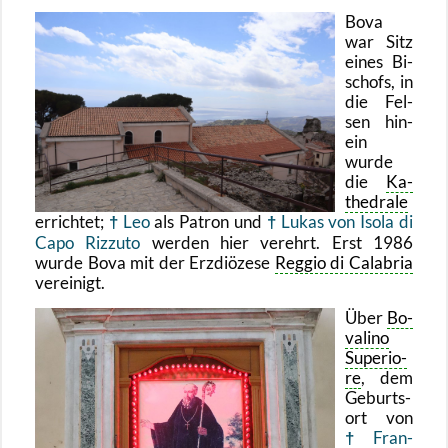
Bova
war Sitz
eines Bi­
schofs, in
die Fel­
sen hin­
ein
wurde
die
Ka­
the­dra­le
er­rich­tet;
Leo
als Pa­tron und
Lukas von Isola di
Capo Riz­zu­to
wer­den hier ver­ehrt. Erst 1986
wurde Bova mit der Erz­diö­ze­se
Reg­gio di Ca­la­bria
ver­ei­nigt.
Über
Bo­
va­li­no
Su­pe­rio­
re
, dem
Ge­burts­
ort von
Fran­