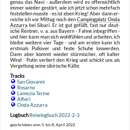
ge­nau das Navi - au­ßer­dem wird es of­fen­sicht­lich
immer wie­der ge­stört, wie ich jetzt schon mehr­fach
fest­stel­len muss­te - es ist eben Krieg! Aber dann er­
rei­che ich vor Mit­tag noch den
Cam­ping­platz Onda
Az­zur­ra
bei Si­ba­ri. Er ist gut ge­füllt, fast nur deut­
sche Rent­ner, v. a. aus Bay­ern - Fahne in­be­grif­fen -
und hier kann man sich wohl­füh­len und ar­bei­ten, ich
blei­be wei­te­re vier Tage - und am ers­ten kann ich
erst­mals Pull­over und feste Schu­he los­wer­den.
Dann aber kommt wie­der stür­mi­scher, oft kal­ter
Wind - Putin ver­liert den Krieg und schickt uns als
Ver­gel­tung seine si­bi­ri­sche Kälte.
Tracks
San Gio­van­ni
Ro­sar­no
La­me­zia Terme
Al­fie­ri
Onda Az­zur­ra
Log­buch
Rei­se­log­buch 2022-2-3
ge­schrie­ben vom 5. bis 8. April 2022