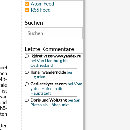
Atom Feed
RSS Feed
Suchen
Letzte Kommentare
lkjdretlvssss www.yandex.ru
bei Von Hamburg bis
Ostfriesland
nel
Ilona | wandernd.de
bei
ach
Ligurien
Mit­
Gezilecekyerler.com
bei Vom
a­le
guten Hafen in die
y
ist
Hauptstadt
war
Doris und Wolfgang
bei San
und
Pietro als Höhepunkt
chö­
­ten
 der