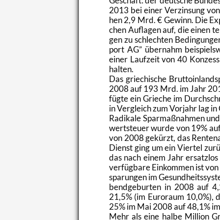
Ge­schäft: der deut­sche Bun­des­h
2013 bei einer Ver­zin­sung von 
hen 2,9 Mrd. € Ge­winn. Die Ex­
chen Auf­la­gen auf, die einen te
gen zu schlech­ten Be­din­gun­ge
port AG
über­nahm bei­spiels­w
einer Lauf­zeit von 40 Kon­zes­si
hal­ten.
Das grie­chi­sche Brut­to­in­lan
2008 auf 193 Mrd. im Jahr 2015
füg­te ein Grie­che im Durch­s
in Ver­gleich zum Vor­jahr lag in
Ra­di­ka­le Spar­maß­nah­men und
wert­steu­er wurde von 19% auf 
von 2008 ge­kürzt, das Ren­ten­al
Dienst ging um ein Vier­tel zu­r
das nach einem Jahr er­satz­los 
ver­füg­ba­re Ein­kom­men ist von
spa­run­gen im Ge­sund­heits­sys­
bend­ge­bur­ten in 2008 auf 4,2
21,5% (im Eu­ro­raum 10,0%), die
25% im Mai 2008 auf 48,1% im
Mehr als eine halbe Mil­li­on Gr