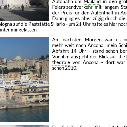
Au­to­bahn um
Mai­land
in den gro­
Fei­er­abend­ver­kehr mit lan­gem St
der Preis für den Auf­ent­halt in Ao
Dann ging es aber zügig durch die
o­gna auf die Rast­stät­te
Sil­la­rio
- um 21 Uhr hatte es hier noc
­ter mir ge­las­sen.
Am nächs­ten Mor­gen war es ni
mehr weit nach An­co­na, mein Schi
Ab­fahrt 14 Uhr - stand schon be­r
Von ihm aus geht der Blick auf die
the­dra­le
von An­co­na - dort war 
schon 2010.