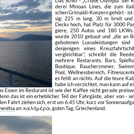
Das Schiff -
Crui­se Olym­pia
der R
de­rei Mi­no­an Lines, die zum ita­li
schen Gri­mal­di-Kon­zern ge­hört - ist 
sig: 225 m lang, 30 m breit und
Decks hoch, hat Platz für 3000 Pas
gie­re, 250 Autos und 180 LKWs.
wurde 2010 ge­baut und
die an B
ge­bo­te­nen Lu­xus­leis­tun­gen sind
den­je­ni­gen eines Kreuz­fahrt­schif
ver­gleich­bar
, schreibt die Ree­de­
meh­re­re Re­sta­rants, Bars, Spiel­hal
Bou­tique, Rau­cherzm­mer, Swim­
Pool, Well­ness­be­reich, Fit­ness­cen­t
es fehlt an nichts. Auf die teure Ka­b
habe ich ver­zich­tet, man kann auf e
as Essen im Restu­rant ist wie der Kaf­fee nicht ge­ra­de preis­w
 denn das ist ein er­heb­li­cher Teil der Fahr­gäs­te, aber von - se
­den Fahrt zie­hen sich, erst um 6.45 Uhr, kurz vor Son­nen­auf­g
me­nitsa
an: καλήμέρα, guten Tag, Grie­chen­land.