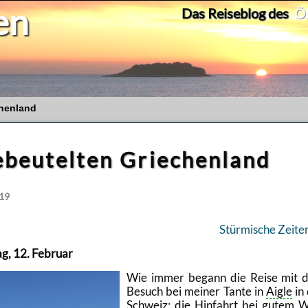
en
Das Reiseblog des
Ök
chenland
ebeutelten Griechenland
019
Stür­mi­sche Zei­te
ag, 12. Fe­bru­ar
Wie immer be­gann die Reise mit 
Be­such bei mei­ner Tante in
Aigle
in
Schweiz; die Hin­fahrt bei gutem 