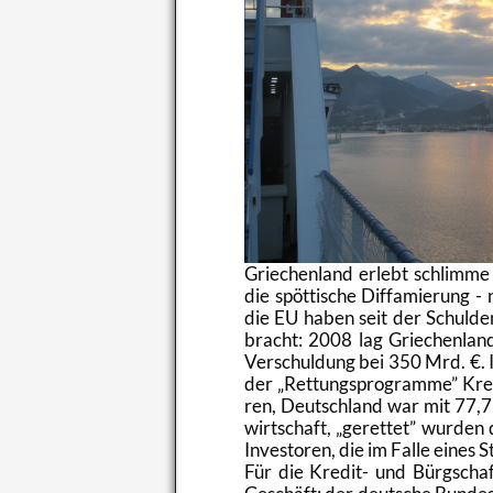
Grie­chen­land er­lebt schlim­me 
die spöt­ti­sche Dif­fa­mie­rung 
die EU haben seit der Schul­den
bracht: 2008 lag Grie­chen­land
Ver­schul­dung bei 350 Mrd. €. I
der
Ret­tungs­pro­gram­me
Kre­
ren, Deutsch­land war mit 77,7 
wirt­schaft,
ge­ret­tet
wur­den di
In­ves­to­ren, die im Falle eines
Für die Kre­dit- und Bürg­scha