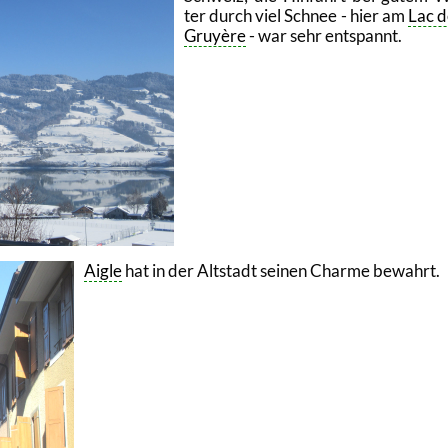
ter durch viel Schnee - hier am
Lac d
Gruyère
- war sehr ent­spannt.
Aigle
hat in der Alt­stadt sei­nen Charme be­wahrt.