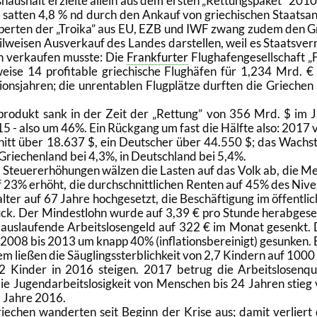
aus­halt er­ziel­te al­lein aus dem ers­ten
Ret­tungs­pa­ket
2010 
sat­ten 4,8 % nd durch den An­kauf von grie­chi­schen Staats­an­
per­ten der
Troi­ka
aus EU, EZB und IWF zwang zudem den Gr
il­wei­sen Aus­ver­kauf des Lan­des dar­stel­len, weil es Staats­ver
n ver­kau­fen muss­te: Die
Frank­fur­ter
Flug­ha­fen­ge­sell­schaft
ei­se 14 pro­fi­ta­ble grie­chi­sche Flug­hä­fen für 1,234 Mrd. €
­ons­jah­ren; die un­ren­ta­blen Flug­plät­ze durf­ten die Grie­chen
ds­pro­dukt sank in der Zeit der
Ret­tung
von 356 Mrd. $ im J
 - also um 46%. Ein Rück­gang um fast die Hälf­te also: 2017 
chnitt über 18.637 $, ein Deut­scher über 44.550 $; das Wachs
 Grie­chen­land bei 4,3%, in Deutsch­land bei 5,4%.
 Steu­er­er­hö­hun­gen wäl­zen die Las­ten auf das Volk ab, die M
23% er­höht, die durch­schnitt­li­chen Ren­ten auf 45% des Ni­v
­ter auf 67 Jahre hoch­ge­setzt, die Be­schäf­ti­gung im öf­fent­li­
ück. Der Min­dest­lohn wurde auf 3,39 € pro Stun­de her­ab­ge­se
aus­lau­fen­de Ar­beits­lo­sen­geld auf 322 € im Monat ge­senkt.
 2008 bis 2013 um knapp 40% (in­fla­ti­ons­be­rei­nigt) ge­sun­ken. 
tem lie­ßen die Säug­lings­sterb­lich­keit von 2,7 Kin­dern auf 1000
 Kin­der in 2016 stei­gen. 2017 be­trug die Ar­beits­lo­sen­qu
 Ju­gend­ar­beits­lo­sig­keit von Men­schen bis 24 Jah­ren stieg
 Jahre 2016.
ie­chen wan­der­ten seit Be­ginn der Krise aus; damit ver­liert