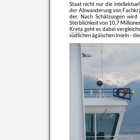
Staat nicht nur die in­tel­lek­tu­e
der Ab­wan­de­rung von Fach­kräf
der. Nach Schät­zun­gen wird d
Sterb­lich­keit von 10,7 Mil­lio­n
Kreta
geht es dabei ver­gleich
süd­li­chen ägäi­schen In­seln - di