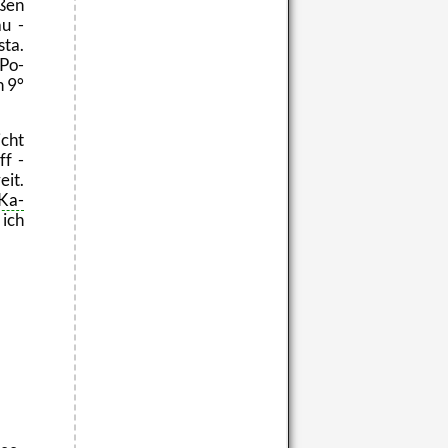
ßen
au -
sta.
 Po-
h 9°
cht
ff -
eit.
Ka­
ich