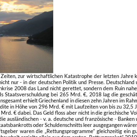
Zei­ten, zur wirt­schaft­li­chen Ka­ta­stro­phe der letz­ten Jahre
- nicht nur - in der deut­schen Po­li­tik und Pres­se. Deutsch­land
­kri­se 2008 das Land nicht ge­ret­tet, son­dern dem Ruin na­he
s Staats­ver­schul­dung bei 265 Mrd. €, 2018 lag die ge­schät
ns­ge­samt er­hielt Grie­chen­land in die­sen zehn Jah­ren im Rah
di­te in Höhe von 296 Mrd. € mit Lauf­zei­ten von bis zu 32,5 
Mrd. € dabei. Das Geld floss aber nicht in die grie­chi­sche Vo
e aus­län­di­schen - v. a. deut­sche und fran­zö­si­sche - Ban­ken
 Staats­bank­rotts oder Schul­den­schnitts leer aus­ge­gan­gen wäre
fts­ge­ber waren die
Ret­tungs­pro­gram­me
gleich­zei­tig ein g