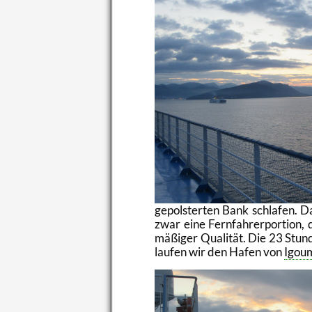
ge­pols­ter­ten Bank schla­fen. D
zwar eine Fern­fah­rer­por­ti­on,
mä­ßi­ger Qua­li­tät. Die 23 Stun
lau­fen wir den Hafen von
Igo­u­