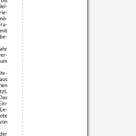
bis
lei­
ie­
­mö­
Fra­
 mit
 be­
ahr
ver­
­tum
ehr­
eaus
chen
tzt,
 Das
Ein­
 Le­
o­te
 von
 der