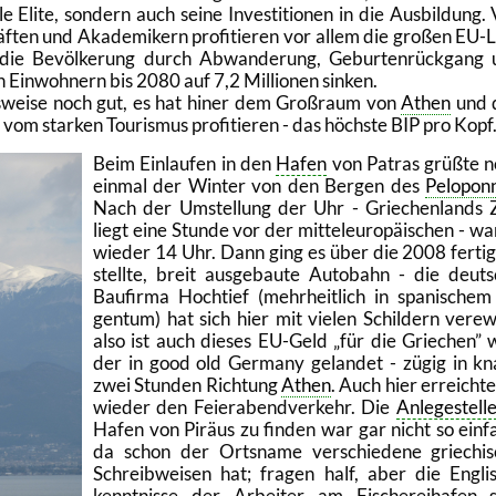
l­le Elite, son­dern auch seine In­ves­ti­tio­nen in die Aus­bil­dung.
­ten und Aka­de­mi­kern pro­fi­tie­ren vor allem die gro­ßen EU-
ie Be­völ­ke­rung durch Ab­wan­de­rung, Ge­bur­ten­rück­gang
en Ein­woh­nern bis 2080 auf 7,2 Mil­lio­nen sin­ken.
s­wei­se noch gut, es hat hiner dem Gro­ß­raum von
Athen
und 
e vom star­ken Tou­ris­mus pro­fi­tie­ren - das höchs­te BIP pro Kopf
Beim Ein­lau­fen in den
Hafen
von Pa­tras grü­ß­te 
ein­mal der Win­ter von den Ber­gen des
Pe­lo­pon
Nach der Um­stel­lung der Uhr - Grie­chen­lands 
liegt eine Stun­de vor der mit­tel­eu­ro­päi­schen - wa
wie­der 14 Uhr. Dann ging es über die 2008 fer­tig
stell­te, breit aus­ge­bau­te Au­to­bahn - die deut­
Bau­fir­ma Hoch­tief (mehr­heit­lich in spa­ni­schem
gen­tum) hat sich hier mit vie­len Schil­dern ver­ew
also ist auch die­ses EU-Geld
für die Grie­chen
w
der in good old Ger­ma­ny ge­lan­det - zügig in k
zwei Stun­den Rich­tung
Athen
. Auch hier er­reich­te
wie­der den Fei­er­abend­ver­kehr. Die
An­le­ge­stel­l
Hafen von Pi­rä­us zu fin­den war gar nicht so ein­f
da schon der Orts­na­me ver­schie­de­ne grie­chi­
Schreib­wei­sen hat; fra­gen half, aber die Eng­li
kennt­nis­se der Ar­bei­ter am Fi­sche­rei­ha­fen 