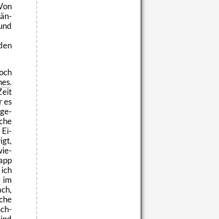
 Von
Län­
 und
den
.
noch
­nes
.
Zeit
r es
­ge­
sche
 Ei­
igt,
ie­
napp
 ich
e
im
ach,
sche
sch­
sind