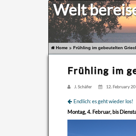
Welt bereis
Home
Frühling im gebeutelten Grie
Frühling im g
J. Schä­fer
12. Fe­bru­ary 2
End­lich: es geht wie­der los!
Mon­tag, 4. Fe­bru­ar, bis Diens­t