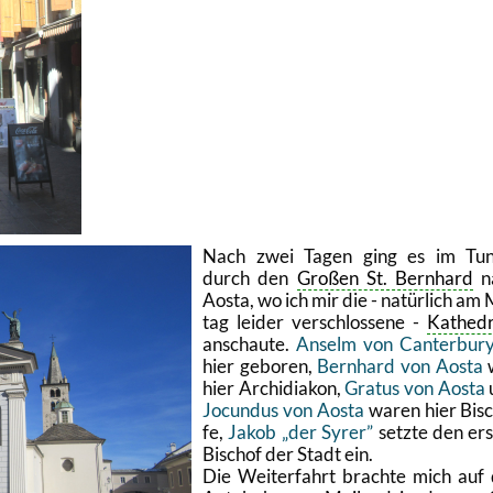
Nach zwei Tagen ging es im Tun­
durch den
Gro­ßen St. Bern­hard
n
Aosta, wo ich mir die - na­tür­lich am 
tag lei­der ver­schlos­se­ne -
Ka­the­dr
an­schau­te.
An­selm von Can­ter­bu­r
hier ge­bo­ren,
Bern­hard von Aosta
hier Ar­ch­idia­kon,
Gra­tus von Aosta
Jo­cun­dus von Aosta
waren hier Bi­s
fe,
Jakob „der Syrer”
setz­te den ers
Bi­schof der Stadt ein.
Die Wei­ter­fahrt brach­te mich auf