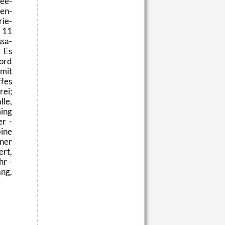
ee­
­en­
rie­
 11
­sa­
 Es
ord
 mit
­fes
rei;
­le,
ming
er -
i­ne
iner
ert,
hr -
ang,