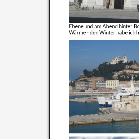
Ebe­ne und am Abend hin­ter Bo­l
Wärme - den Win­ter habe ich hin