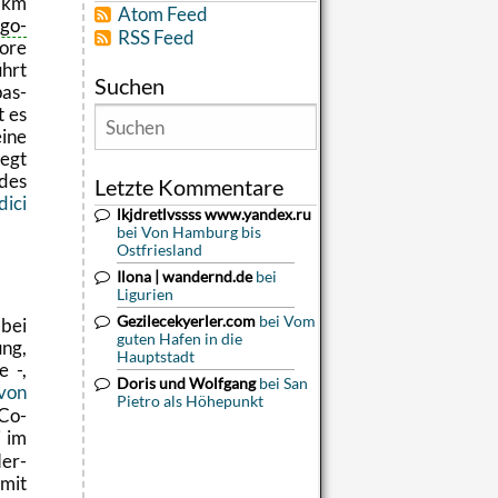
2 km
Atom Feed
­go­
RSS Feed
o­re
hrt
Suchen
pas­
t es
eine
iegt
des
Letzte Kommentare
i­ci
lkjdretlvssss www.yandex.ru
bei Von Hamburg bis
Ostfriesland
Ilona | wandernd.de
bei
Ligurien
Gezilecekyerler.com
bei Vom
bei
guten Hafen in die
ung,
Hauptstadt
e -,
Doris und Wolfgang
bei San
 von
Pietro als Höhepunkt
 Co­
i
im
er­
 mit