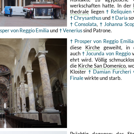
werk­schaf­ten hatte. In der
the­dra­le
lie­gen
Re­li­qui­en
Chry­san­thus
und
Daria
so
Con­so­la­ta
,
Jo­han­na Scope
s­per von Reg­gio Emi­lia
und
Ve­ne­ri­us
sind Pa­tro­ne.
Pros­per von Reg­gio Emi­lia
diese
Kir­che
ge­weiht, in 
auch
Jo­c­un­da von Reg­gio
v
ehrt wird. Völ­lig schmuck­los
die
Kir­che San Do­me­ni­co
, w
Klos­ter
Da­mi­an Furche­ri
Fi­na­le
wirk­te und starb.
Präch­tig da­ge­gen: das
St