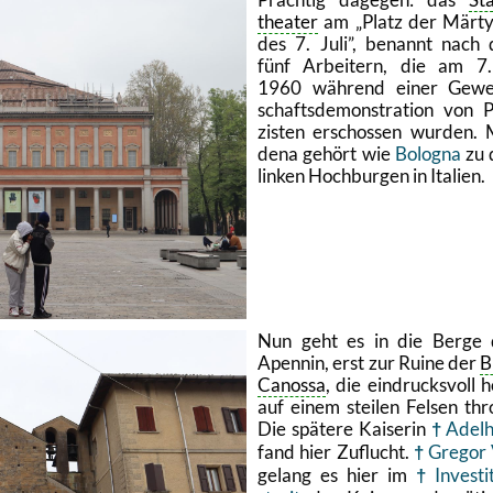
thea­ter
am
Platz der Mär­ty
des 7. Juli
, be­nannt nach
fünf Ar­bei­tern, die am 7
1960 wäh­rend einer Ge­we
schafts­de­mons­tra­ti­on von Po
zis­ten er­schos­sen wur­den.
de­na ge­hört wie
Bo­lo­gna
zu 
lin­ken Hoch­bur­gen in Ita­li­en.
Nun geht es in die Berge 
Apen­nin, erst zur Ruine der
B
Ca­nos­sa
, die ein­drucks­voll 
auf einem stei­len Fel­sen thr
Die spä­te­re Kai­se­rin
Adel­
fand hier Zu­flucht.
Gre­gor 
ge­lang es hier im
In­ves­ti