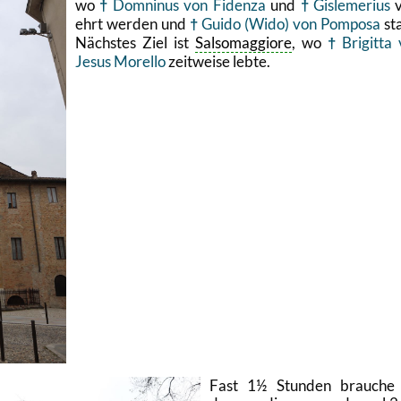
wo
Dom­ni­nus von Fi­den­za
und
Gis­le­me­ri­us
v
ehrt wer­den und
Guido (Wido) von Pom­po­sa
st
Nächs­tes Ziel ist
Sal­som­ag­gio­re
, wo
Bri­git­ta
Jesus Mo­rel­lo
zeit­wei­se lebte.
Fast 1½ Stun­den brau­che 