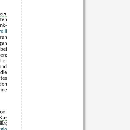
­ger
­ten
enk­
el­li
ren
­gen
 bei
sen;
lie­
and
die
­tes
den
eine
Don­
Ka­
lia;
­gio