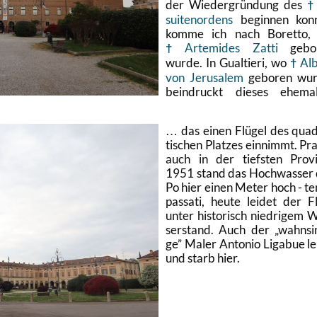
der Wie­der­grün­dung des
sui­ten­or­dens
be­gin­nen konn
komme ich nach Bo­ret­to,
Ar­te­mi­des Zatti
ge­bo­
wurde. In Gu­al­tie­ri, wo
Al­
von Je­ru­sa­lem
ge­bo­ren wu
bein­druckt die­ses ehe­ma­l
… das einen Flü­gel des qua­
ti­schen Plat­zes ein­nimmt. Pr
auch in der tiefs­ten Pro­v
1951 stand das Hoch­was­ser
Po hier einen Meter hoch - t
pas­sa­ti, heute lei­det der F
unter his­to­risch nied­ri­gem 
ser­stand. Auch der
wahn­sin
ge
Maler An­to­nio Li­ga­bue l
und starb hier.