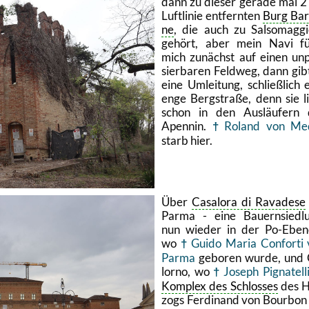
dann zu die­ser ge­ra­de mal 
Luft­li­nie ent­fern­ten
Burg Bar
ne
, die auch zu Sal­som­ag­gi
ge­hört, aber mein Navi fü
mich zu­nächst auf einen un­
sier­ba­ren Feld­weg, dann gib
eine Um­lei­tung, schlie­ß­lich 
enge Berg­stra­ße, denn sie l
schon in den Aus­läu­fern 
Apen­nin.
Ro­land von Me­d
starb hier.
Über
Ca­sa­lo­ra di Ra­va­de­se
Parma - eine Bau­ern­sied­l
nun wie­der in der Po-Ebe­n
wo
Guido Maria Con­for­ti
Parma
ge­bo­ren wurde, und
lor­no, wo
Jo­seph Pi­gna­tel­l
Kom­plex des Schlos­ses
des H
zogs Fer­di­nand von Bour­bon