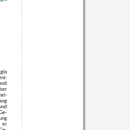
gio
e­ni­
 mit
über
n­ei­
ang
 und
 Ge­
rung
l er
 Ge­