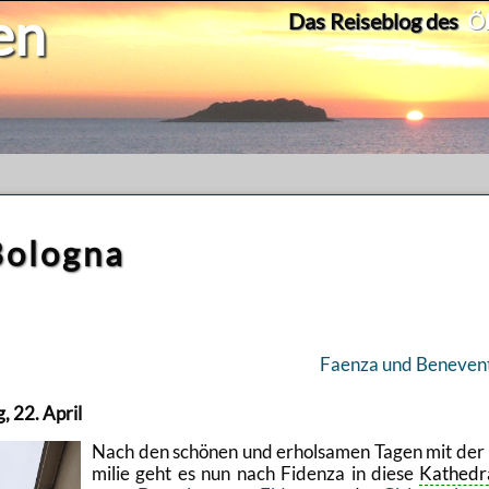
en
Das Reiseblog des
Ök
Bologna
Fa­en­za und Be­neven
, 22. April
Nach den schö­nen und er­hol­sa­men Tagen mit der
mi­lie geht es nun nach Fi­den­za in diese
Ka­the­dr