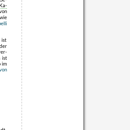
Ka­
von
wie
l­li
ist
der
er­
 ist
o im
 von
adt­