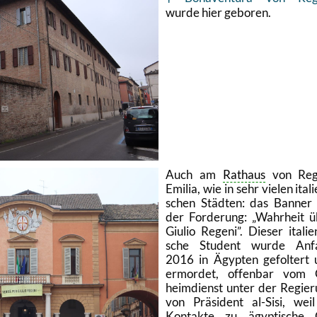
wurde hier ge­bo­ren.
Auch am
Rat­haus
von Reg­
Emi­lia, wie in sehr vie­len ita­li
schen Städ­ten: das Ban­ner
der For­de­rung:
Wahr­heit 
Gi­ulio Re­ge­ni
. Die­ser ita­lie
sche Stu­dent wurde An­f
2016 in Ägyp­ten ge­fol­tert
er­mor­det, of­fen­bar vom
heim­dienst unter der Re­gie­
von Prä­si­dent al-Si­si, wei
Kon­tak­te zu ägyp­ti­sche