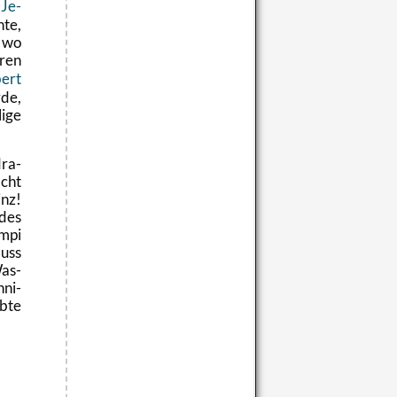
Je­
­te,
 wo
ren
bert
rde,
i­ge
dra­
acht
inz!
 des
empi
luss
Was­
­ni­
ebte