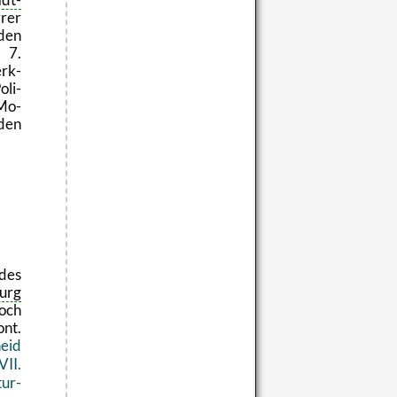
­rer
 den
. 7.
rk­
­li­
 Mo­
den
des
urg
hoch
ont.
heid
VII.
­tur­