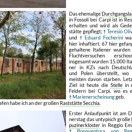
Das ehe­ma­li­ge
Durch­gangs­la
in Fos­s­o­li bei Carpi ist in Res
er­hal­ten und wird als Ge­d
stät­te ge­pflegt;
Te­re­sio Oli­v
und
Edu­ard Fo­cher­i­ni
wa
hier in­haf­tiert. 67 hier ge­fan
ge­hal­te­ne Ita­lie­ner wur­den
Flucht­ver­su­chen er­schos­
ins­ge­samt wur­den 15.000 Ita­
ner in KZs nach Deutsch­l
und Polen über­stellt, wo 
meis­ten davon star­ben. Letz
Ziel ist heute die
Stel­le
in 
Fel­dern bei Carpi, wo es 
Ma­ri­en­er­schei­nung
geb.
la­fen habe ich an der gro­ßen
Rast­stät­te Sec­chia
.
Ers­ter An­lauf­punkt ist am 
ners­tag das un­ty­pisch große
pu­zi­ner­klos­ter
in Reg­gio Emi­
Bo­na­ven­tura von Reg