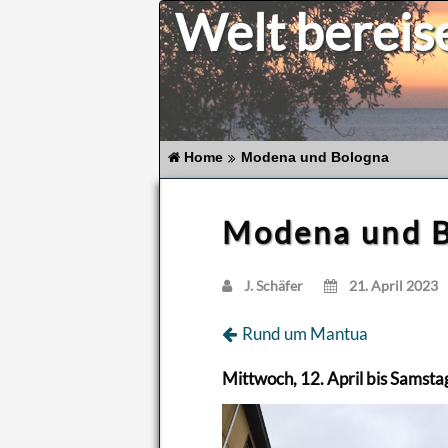
Welt bereis
Home
Modena und Bologna
Modena und 
J. Schä­fer
21. April 2023
Rund um Man­tua
Mitt­woch, 12. April bis Sams­tag