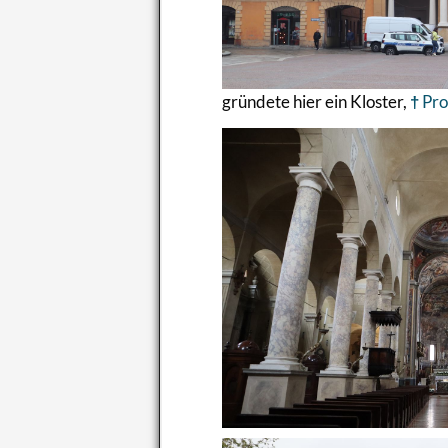
grün­de­te hier ein Klos­ter,
Pro