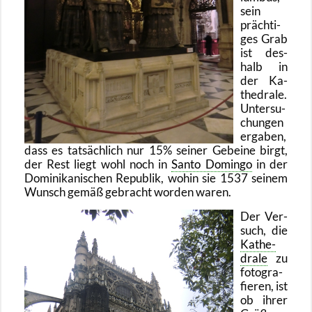
sein
präch­ti­
ges Grab
ist des­
halb in
der Ka­
the­dra­le.
Un­ter­su­
chun­gen
er­ga­ben,
dass es tat­säch­lich nur 15% sei­ner Ge­bei­ne birgt,
der Rest liegt wohl noch in
Santo Do­m­in­go
in der
Do­mi­ni­ka­ni­schen Re­pu­blik, wohin sie 1537 sei­nem
Wunsch gemäß ge­bracht wor­den waren.
Der Ver­
such, die
Ka­the­
dra­le
zu
fo­to­gra­
fie­ren, ist
ob ihrer