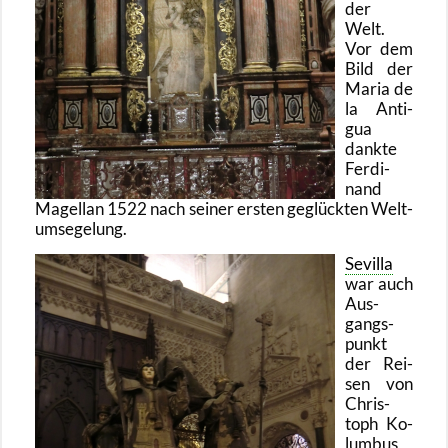
der
Welt.
Vor dem
Bild der
Maria de
la An­ti­
gua
dank­te
Fer­di­
nand
Ma­gel­lan 1522 nach sei­ner ers­ten ge­glück­ten Welt­
um­se­ge­lung.
Se­vil­la
war auch
Aus­
gangs­
punkt
der Rei­
sen von
Chris­
toph Ko­
lum­bus,