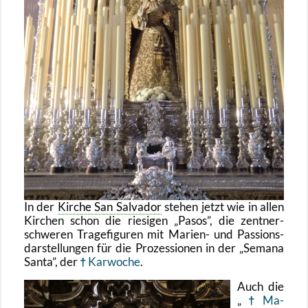
In der
Kir­che San Sal­va­dor
ste­hen jetzt wie in allen
Kir­chen schon die rie­si­gen
Pasos
, die zent­ner­
schwe­ren Tra­ge­fi­gu­ren mit Ma­ri­en- und Pas­si­ons­
dar­stel­lun­gen für die Pro­zes­sio­nen in der
Se­ma­na
Santa
, der
Kar­wo­che
.
Auch die
Ma­