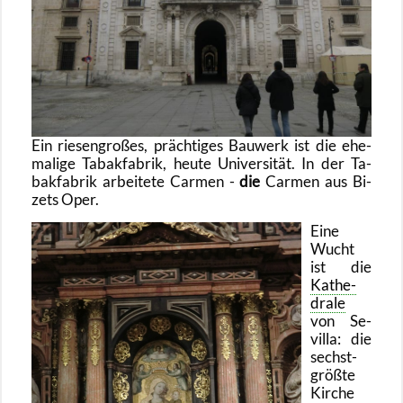
Ein rie­sen­gro­ßes, präch­ti­ges Bau­werk ist die ehe­
ma­li­ge Ta­bak­fa­brik, heute Uni­ver­si­tät. In der Ta­
bak­fa­brik ar­bei­te­te Car­men -
die
Car­men aus Bi­
zets Oper.
Eine
Wucht
ist die
Ka­the­
dra­le
von Se­
vil­la: die
sechst­
grö­ß­te
Kir­che