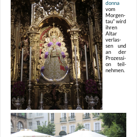
don­na
vom
Mor­gen­
tau
wird
ihren
Altar
ver­las­
sen und
an der
Pro­zes­si­
on teil­
neh­men.