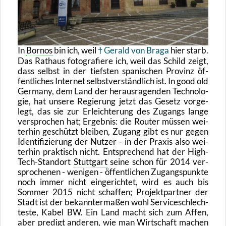
In
Bor­nos
bin ich, weil
Ge­rald von Braga
hier starb.
Das Rat­haus fo­to­gra­fie­re ich, weil das Schild zeigt,
dass selbst in der tiefs­ten spa­ni­schen Pro­vinz öf­
fent­li­ches In­ter­net selbst­ver­ständ­lich ist. In good old
Ger­ma­ny, dem Land der her­aus­ra­gen­den Tech­no­lo­
gie, hat un­se­re Re­gie­rung jetzt das Ge­setz vor­ge­
legt, das sie zur Er­leich­te­rung des Zu­gangs lange
ver­spro­chen hat; Er­geb­nis: die Rou­ter müs­sen wei­
ter­hin ge­schützt blei­ben, Zu­gang gibt es nur gegen
Iden­ti­fi­zie­rung der Nut­zer - in der Pra­xis also wei­
ter­hin prak­tisch nicht. Ent­spre­chend hat der High-
Tech-Stand­ort
Stutt­gart
seine schon für 2014 ver­
spro­che­nen - we­ni­gen - öf­fent­li­chen Zu­gangs­punk­te
noch immer nicht ein­ge­rich­tet, wird es auch bis
Som­mer 2015 nicht schaf­fen; Pro­jekt­part­ner der
Stadt ist der be­kann­ter­ma­ßen wohl Ser­vice­schlech­
tes­te, Kabel BW. Ein Land macht sich zum Affen,
aber pre­digt an­de­ren, wie man Wirt­schaft ma­chen