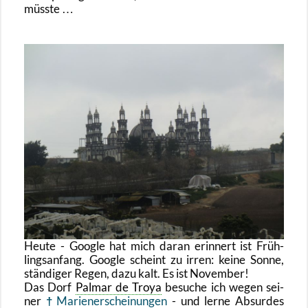
müss­te …
Heute - Goog­le hat mich daran er­in­nert ist Früh­
lings­an­fang. Goog­le scheint zu irren: keine Sonne,
stän­di­ger Regen, dazu kalt. Es ist No­vem­ber!
Das Dorf
Pal­mar de Troya
be­su­che ich wegen sei­
ner
Ma­ri­en­er­schei­nun­gen
- und lerne Ab­sur­des