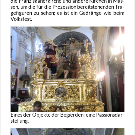
die Fran­zis­ka­ner­kir­che und an­de­re Kir­chen in Mas­
sen, um die für die Pro­zes­si­on be­reit­ste­hen­den Tra­
ge­fi­gu­ren zu sehen; es ist ein Ge­drän­ge wie beim
Volks­fest.
Eines der Ob­jek­te der Be­gier­den: eine Pas­si­ons­dar­
stel­lung.