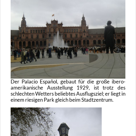
Der Pa­la­cio Español, ge­baut für die große ibe­ro-
ame­ri­ka­ni­sche Aus­stel­lung 1929, ist trotz des
schlech­ten Wet­ters be­lieb­tes Aus­flugs­ziel; er liegt in
einem rie­si­gen Park gleich beim Stadt­zen­trum.