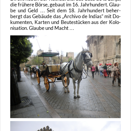
die frü­he­re Börse, ge­baut im 16. Jahr­hun­dert. Glau­
be und Geld … Seit dem 18. Jahr­hun­dert be­her­
bergt das Ge­bäu­de das
Ar­chi­vo de In­dias
mit Do­
ku­men­ten, Kar­ten und Beu­te­stü­cken aus der Ko­lo­
ni­sa­ti­on. Glau­be und Macht …