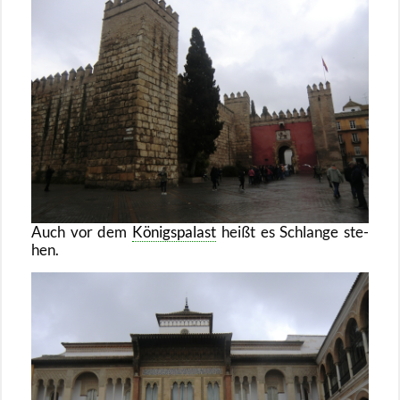
Auch vor dem
Kö­nigs­pa­last
heißt es Schlan­ge ste­
hen.