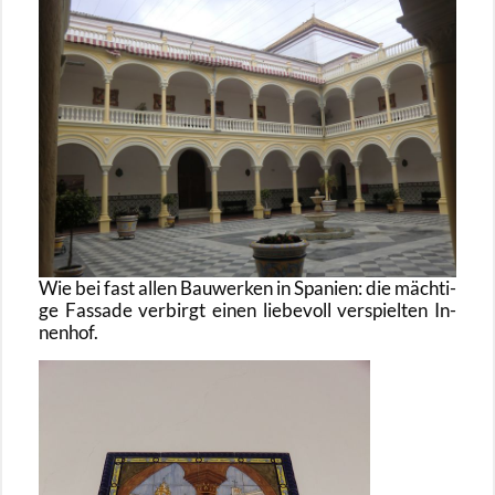
Wie bei fast allen Bau­wer­ken in Spa­ni­en: die mäch­ti­
ge Fas­sa­de ver­birgt einen lie­be­voll ver­spiel­ten In­
nen­hof.