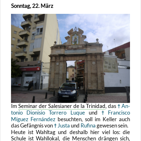
Sonn­tag, 22. März
Im
Se­mi­nar der Sa­le­sia­ner de la Tri­ni­dad
, das
An­
to­nio Dio­ni­sio Tor­re­ro Luque
und
Fran­cis­co
Míguez Fernández
be­such­ten, soll im Kel­ler auch
das Ge­fäng­nis von
Justa
und
Ru­fi­na
ge­we­sen sein.
Heute ist Wahl­tag und des­halb hier viel los: die
Schu­le ist Wahl­lo­kal, die Men­schen drän­gen sich,