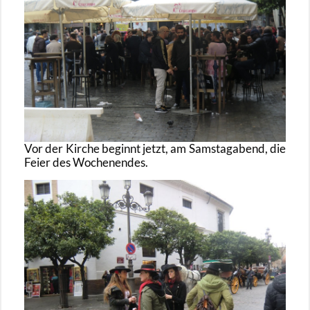
Vor der Kir­che be­ginnt jetzt, am Sams­tag­abend, die
Feier des Wo­chen­en­des.