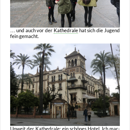
… und auch vor der
Ka­the­dra­le
hat sich die Ju­gend
fein ge­macht.
Un­weit der Ka­the­dra­le: ein schö­nes Hotel. Ich mar­