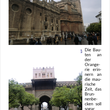
Die Bau­
ten an
der
Oran­ge­
rie er­in­
nern an
die mau­
ri­sche
Zeit, das
Brun­
nen­be­
cken soll
sogar