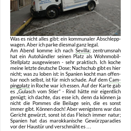
Was es nicht alles gibt: ein kom­mu­na­ler Ab­schlepp­
wa­gen. Aber ich parke dies­mal ganz legal.
Am Abend komme ich nach
Se­vil­la
; zen­trums­nah
hat ein Au­to­händ­ler sei­nen Platz als Wohn­mo­bil-
Stell­platz aus­ge­wie­sen - sehr prak­tisch. Ich koche
meine letz­te deut­sche Dose; Nach­schub gibt es hier
nicht; was zu loben ist: in Spa­ni­en kocht man of­fen­
bar noch selbst, ist für mich scha­de. Auf dem
Cam­
ping­platz
in Roche war ich essen. Auf der Karte gab
es
Gu­lasch vom Stier
- Rind hätte mir ei­gent­lich
ge­nügt; ich dach­te, das esse ich, denn da kön­nen ja
nicht die Pom­mes die Bei­la­ge sein, die es sonst
immer gibt. Kön­nen doch! Aber we­nigs­tens war das
Ge­richt ge­würzt, sonst ist das Fleisch immer natur;
Spa­ni­en hat das ma­rok­ka­ni­sche Ge­würz­pa­ra­dies
vor der Haus­tür und ver­schmäht es …