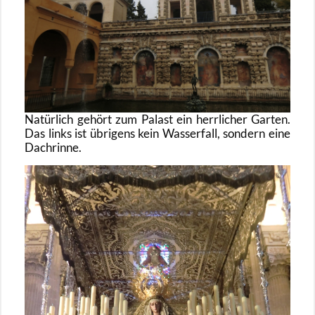
Na­tür­lich ge­hört zum Pa­last ein herr­li­cher Gar­ten.
Das links ist üb­ri­gens kein Was­ser­fall, son­dern eine
Dach­rin­ne.