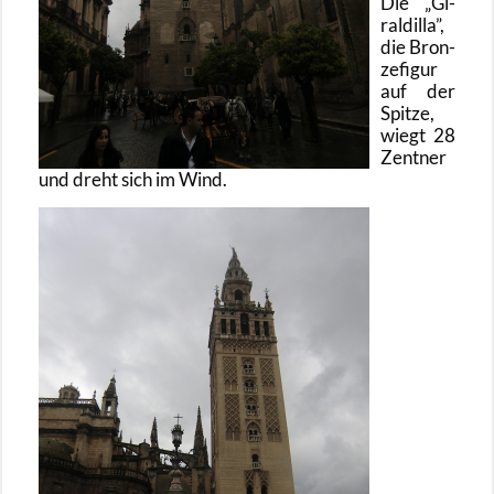
Die
Gi­
ral­dil­la
,
die Bron­
ze­fi­gur
auf der
Spit­ze,
wiegt 28
Zent­ner
und dreht sich im Wind.