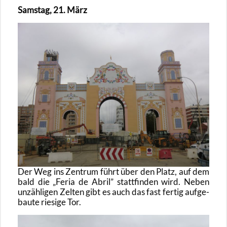
Sams­tag, 21. März
Der Weg ins Zen­trum führt über den Platz, auf dem
bald die
Feria de Abril
statt­fin­den wird. Neben
un­zäh­li­gen Zel­ten gibt es auch das fast fer­tig auf­ge­
bau­te rie­si­ge Tor.