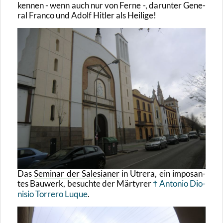
ken­nen - wenn auch nur von Ferne -, dar­un­ter Ge­ne­
ral Fran­co und Adolf Hit­ler als Hei­li­ge!
Das
Se­mi­nar der Sa­le­sia­ner
in Utre­ra, ein im­po­san­
tes Bau­werk, be­such­te der Mär­ty­rer
An­to­nio Dio­
ni­sio Tor­re­ro Luque
.