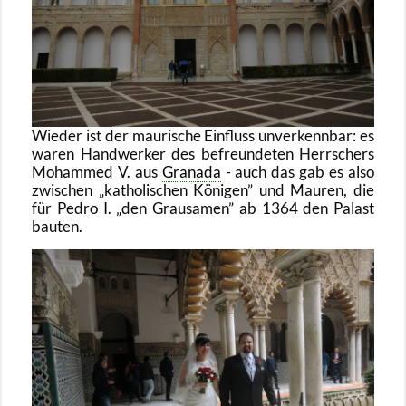
Wie­der ist der mau­ri­sche Ein­fluss un­ver­kenn­bar: es
waren Hand­wer­ker des be­freun­de­ten Herr­schers
Mo­ham­med V. aus
Gra­na­da
- auch das gab es also
zwi­schen
ka­tho­li­schen Kö­ni­gen
und Mau­ren, die
für Pedro I.
den Grau­sa­men
ab 1364 den Pa­last
bau­ten.