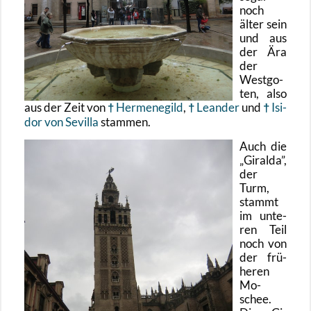
noch
älter sein
und aus
der Ära
der
West­go­
ten, also
aus der Zeit von
Her­me­ne­gild
,
Le­an­der
und
Isi­
dor von Se­vil­la
stam­men.
Auch die
Gi­ral­da
,
der
Turm,
stammt
im un­te­
ren Teil
noch von
der frü­
he­ren
Mo­
schee.