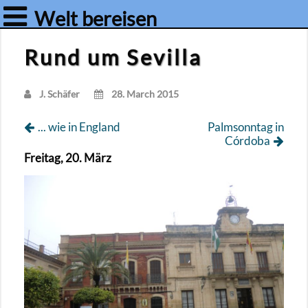
Welt bereisen
Rund um Sevilla
J. Schä­fer
28. March 2015
... wie in Eng­land
Palm­sonn­tag in
Córdoba
Frei­tag, 20. März