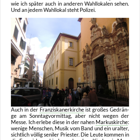
wie ich spä­ter auch in an­de­ren Wahl­lo­ka­len sehen.
Und an jedem Wahl­lo­kal steht Po­li­zei.
Auch in der
Fran­zis­ka­ner­kir­che
ist gro­ßes Ge­drän­
ge am Sonn­tag­vor­mit­tag, aber nicht wegen der
Messe. Ich er­le­be diese in der nahen
Mar­kus­kir­che
:
we­ni­ge Men­schen, Musik vom Band und ein ur­al­ter,
sicht­lich völ­lig se­ni­ler Pries­ter. Die Leute kom­men in