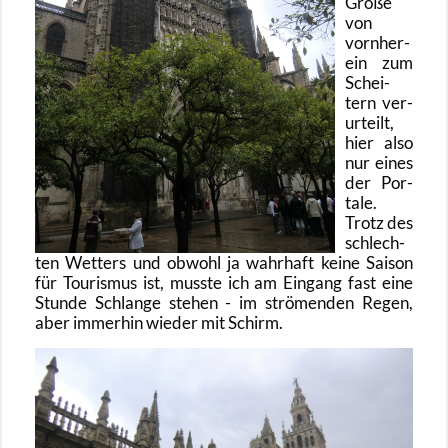
Größe
von
vorn­her­
ein zum
Schei­
tern ver­
ur­teilt,
hier also
nur eines
der Por­
ta­le.
Trotz des
schlech­
ten Wet­ters und ob­wohl ja wahr­haft keine Sai­son
für Tou­ris­mus ist, muss­te ich am Ein­gang fast eine
Stun­de Schlan­ge ste­hen - im strö­men­den Regen,
aber im­mer­hin wie­der mit Schirm.