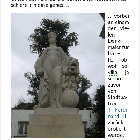
schie­re in mein ei­ge­nes …
… vor­bei
an einem
der vie­
len
Denk­
mä­ler für
Isa­bel­la
II., ob­
wohl
Se­
vil­la
ja
schon
zuvor
vom
Stadt­pa­
tron
Fer­di­
nand III.
zu­rück­
er­obert
wurde.