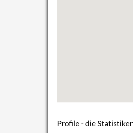
Pro­fi­le - die Sta­tis­ti­