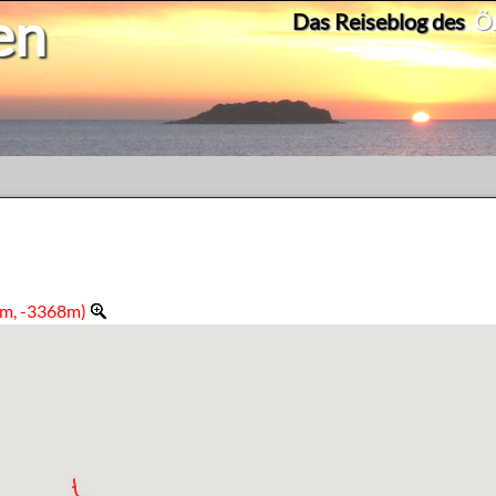
en
Das Reiseblog des
Ök
1m, -3368m)