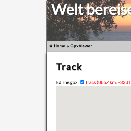
Welt bereis
Home
GpxViewer
Track
Edirne.gpx:
Track (885.4km, +333