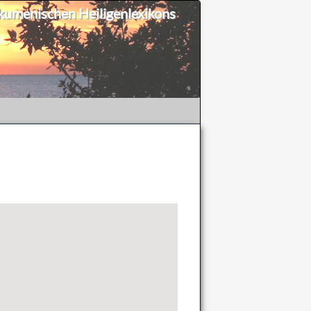
umenischen Heiligenlexikons