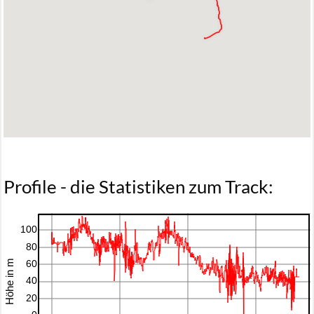
Pro­fi­le - die Sta­tis­ti­ken zum Track: