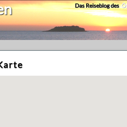
en
Das Reiseblog des
Ök
Kar­te