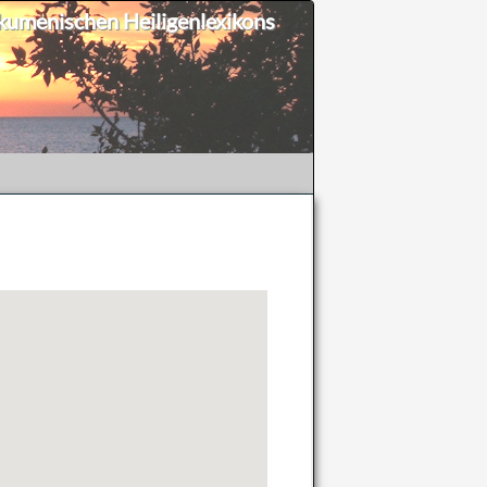
umenischen Heiligenlexikons