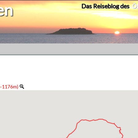
en
Das Reiseblog des
Ök
, -1176m)