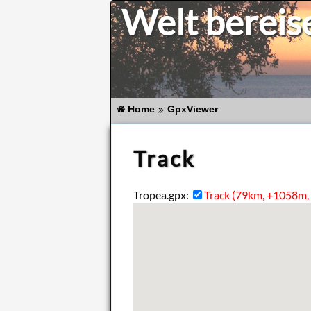
Welt bereis
Home
GpxViewer
Track
Tropea.gpx:
Track (79km, +1058m