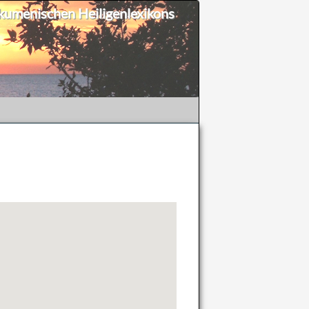
umenischen Heiligenlexikons