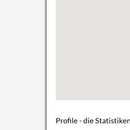
Pro­fi­le - die Sta­tis­ti­