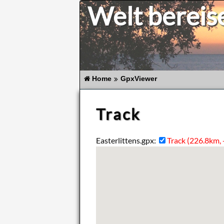
Welt bereis
Home
GpxViewer
Track
Easterlittens.gpx:
Track (226.8km