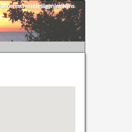
umenischen Heiligenlexikons