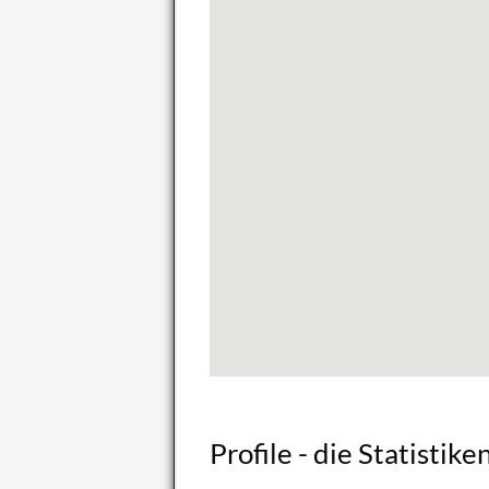
Pro­fi­le - die Sta­tis­ti­