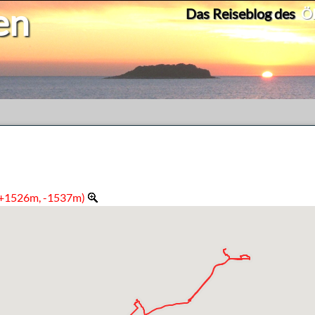
en
Das Reiseblog des
Ök
, +1526m, -1537m)