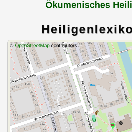
Ökumenisches Heili
Heiligenlexik
©
OpenStreetMap
contributors