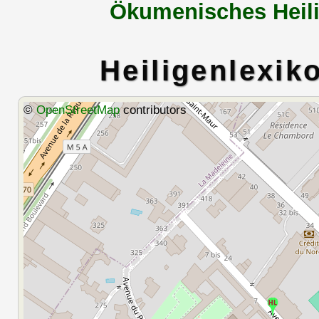
Ökumenisches Heili
Heiligenlexik
©
OpenStreetMap
contributors