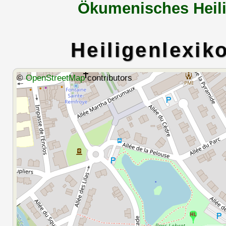
Ökumenisches Heili
Heiligenlexik
©
OpenStreetMap
contributors