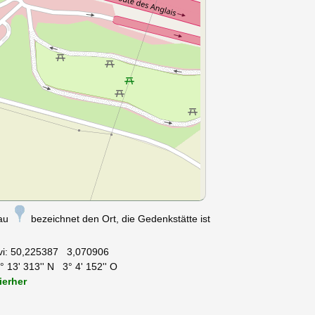
nau
bezeichnet den Ort, die Gedenkstätte ist
vi:
50,225387 3,070906
 13' 313'' N 3° 4' 152'' O
ierher