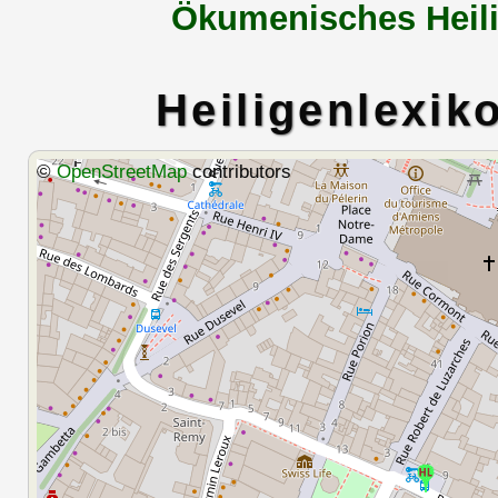
Ökumenisches Heili
Heiligenlexik
©
OpenStreetMap
contributors