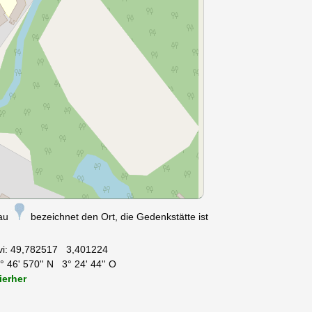
nau
bezeichnet den Ort, die Gedenkstätte ist
vi:
49,782517 3,401224
 46' 570'' N 3° 24' 44'' O
ierher