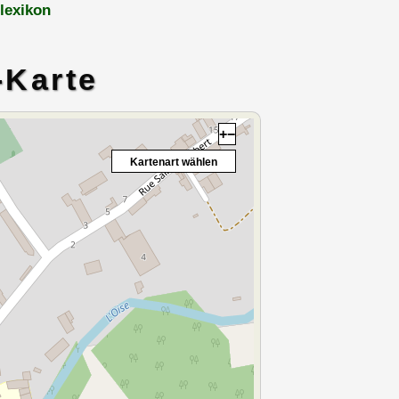
lexikon
-Karte
+
−
Kartenart wählen