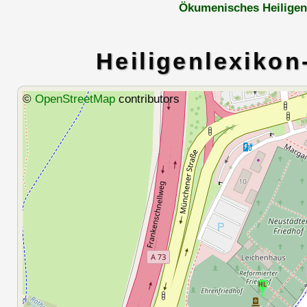
Ökumenisches Heiligen
Heiligenlexikon
©
OpenStreetMap
contributors