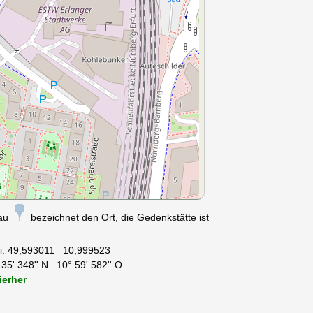
nau
bezeichnet den Ort, die Gedenkstätte ist
i:
49,593011 10,999523
35' 348'' N 10° 59' 582'' O
ierher