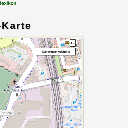
lexikon
-Karte
+
−
Kartenart wählen