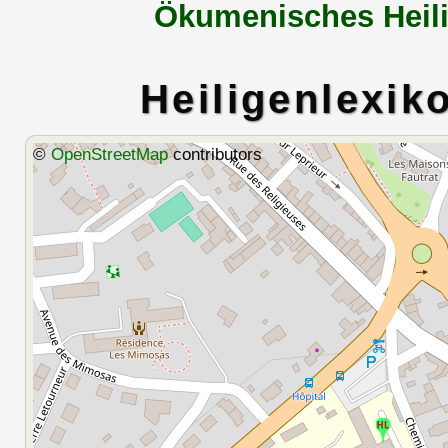
Ökumenisches Heili
Heiligenlexik
©
OpenStreetMap
contributors