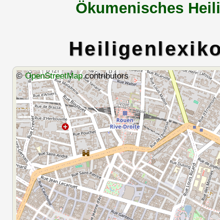
Ökumenisches Heili
Heiligenlexik
©
OpenStreetMap
contributors