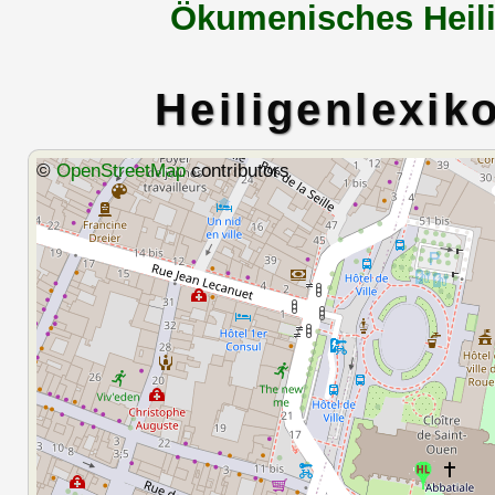
Ökumenisches Heili
Heiligenlexik
©
OpenStreetMap
contributors