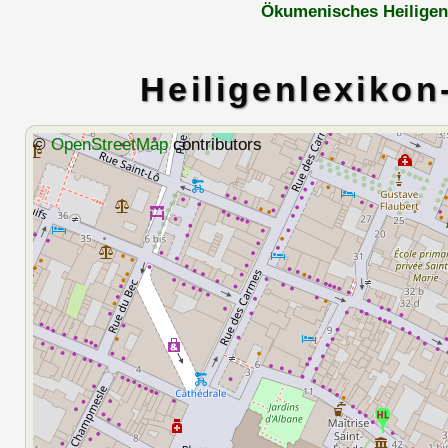
Ökumenisches Heiligen
Heiligenlexikon
©
OpenStreetMap
contributors