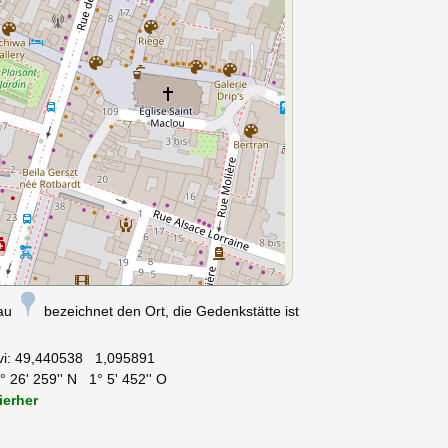
nau
bezeichnet den Ort, die Gedenkstätte ist
vi:
49,440538 1,095891
 26' 259'' N 1° 5' 452'' O
ierher