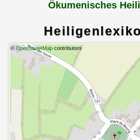
Ökumenisches Heili
Heiligenlexik
©
OpenStreetMap
contributors