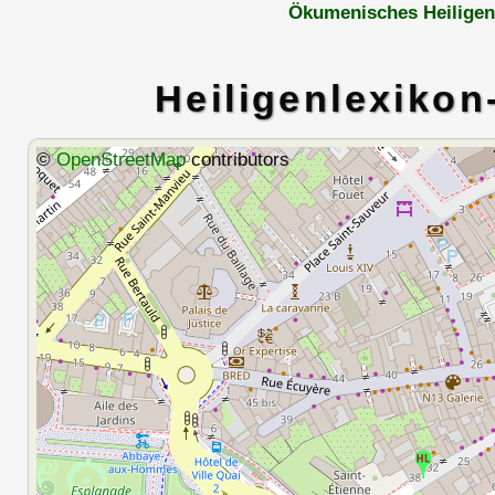
Ökumenisches Heiligen
Heiligenlexikon
©
OpenStreetMap
contributors