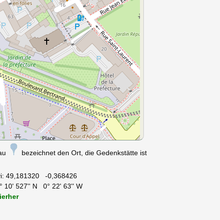
nau
bezeichnet den Ort, die Gedenkstätte ist
i:
49,181320 -0,368426
 10' 527'' N 0° 22' 63'' W
ierher