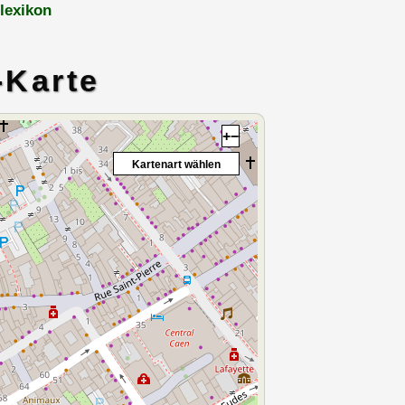
lexikon
-Karte
+
−
Kartenart wählen