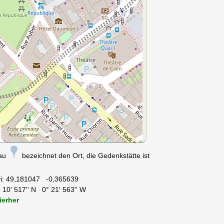
nau
bezeichnet den Ort, die Gedenkstätte ist
i:
49,181047 -0,365639
 10' 517'' N 0° 21' 563'' W
ierher