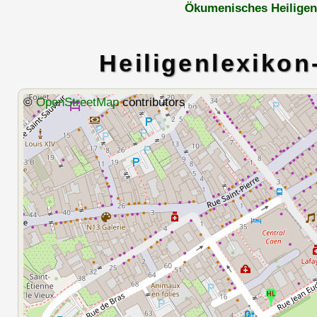
Ökumenisches Heiligen
Heiligenlexikon
©
OpenStreetMap
contributors