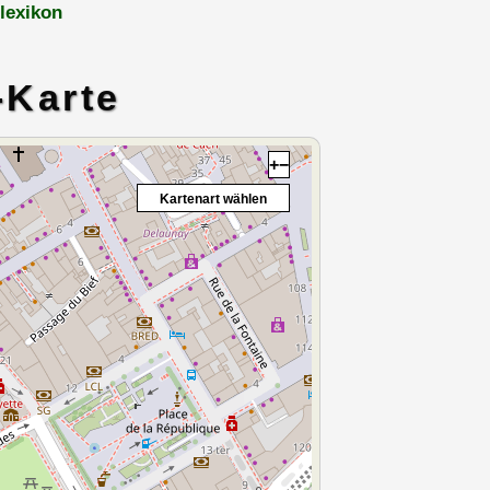
lexikon
-Karte
+
−
Kartenart wählen