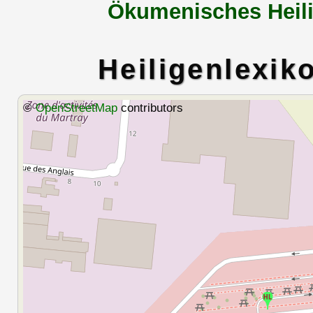
Ökumenisches Heili
Heiligenlexik
©
OpenStreetMap
contributors