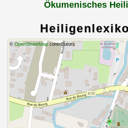
Ökumenisches Heili
Heiligenlexik
©
OpenStreetMap
contributors