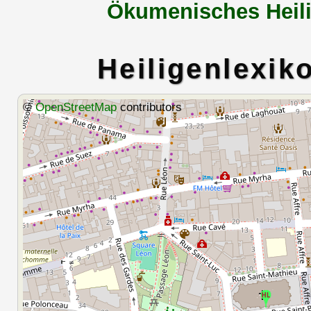
Ökumenisches Heili
Heiligenlexik
©
OpenStreetMap
contributors