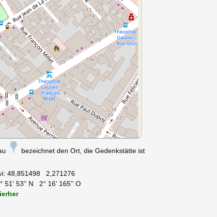
nau
bezeichnet den Ort, die Gedenkstätte ist
vi:
48,851498 2,271276
 51' 53'' N 2° 16' 165'' O
ierher