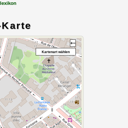
lexikon
-Karte
+
−
Kartenart wählen