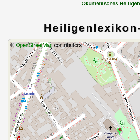
Ökumenisches Heiligen
Heiligenlexikon
©
OpenStreetMap
contributors