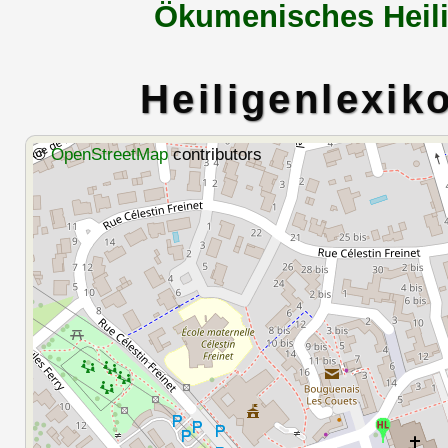
Ökumenisches Heili
Heiligenlexik
©
OpenStreetMap
contributors