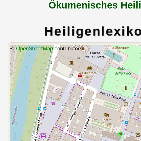
Ökumenisches Heili
Heiligenlexik
©
OpenStreetMap
contributors