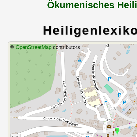
Ökumenisches Heili
Heiligenlexik
©
OpenStreetMap
contributors