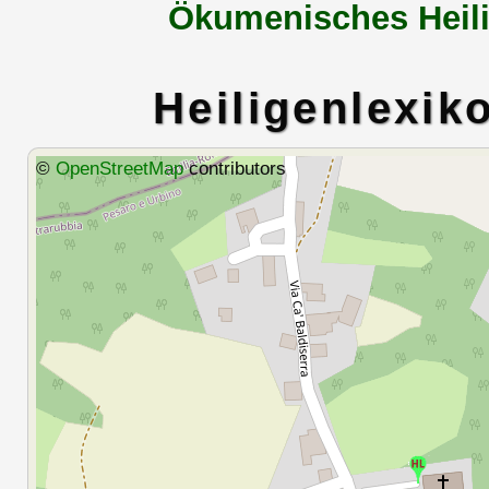
Ökumenisches Heili
Heiligenlexik
©
OpenStreetMap
contributors