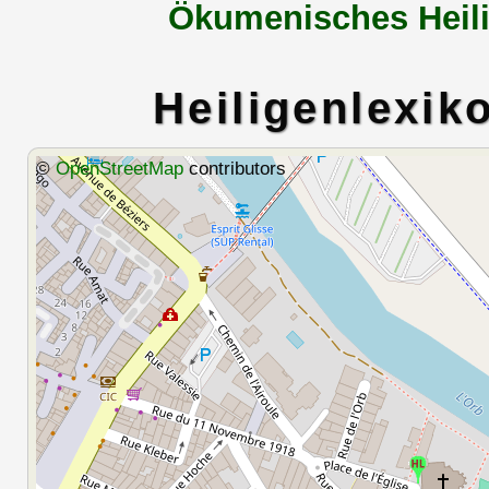
Ökumenisches Heili
Heiligenlexik
©
OpenStreetMap
contributors