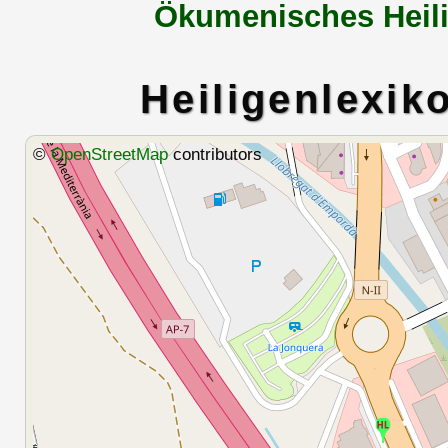
Ökumenisches Heili
Heiligenlexik
©
OpenStreetMap
contributors