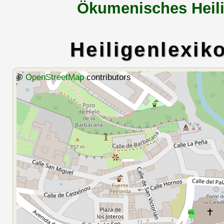
Ökumenisches Heili
Heiligenlexik
©
OpenStreetMap
contributors