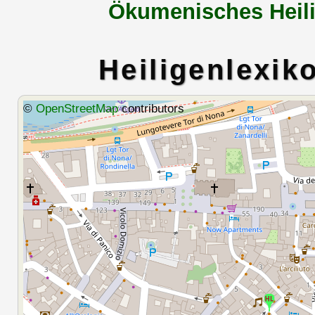
Ökumenisches Heili
Heiligenlexik
©
OpenStreetMap
contributors