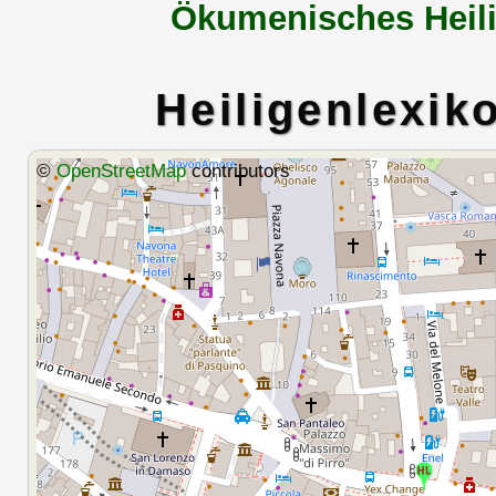
Ökumenisches Heili
Heiligenlexik
©
OpenStreetMap
contributors