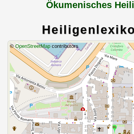
Ökumenisches Heili
Heiligenlexik
©
OpenStreetMap
contributors