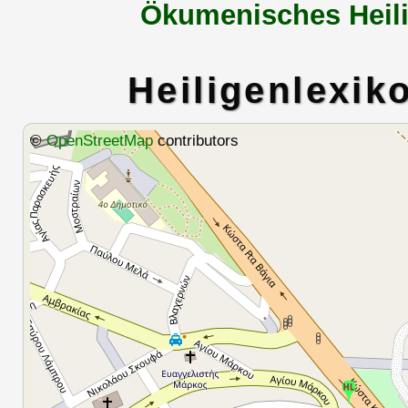
Ökumenisches Heili
Heiligenlexik
©
OpenStreetMap
contributors