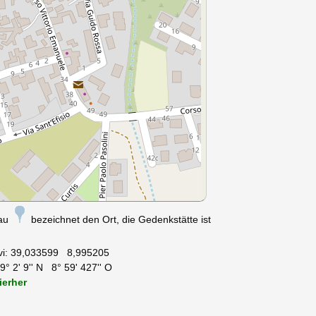
nau
bezeichnet den Ort, die Gedenkstätte ist
vi:
39,033599 8,995205
° 2' 9'' N 8° 59' 427'' O
ierher