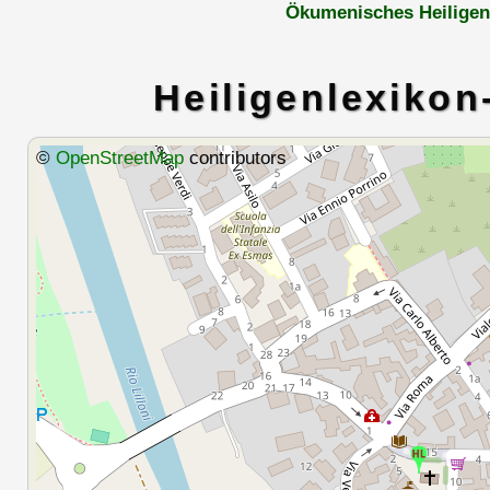
Ökumenisches Heiligen
Heiligenlexikon
©
OpenStreetMap
contributors