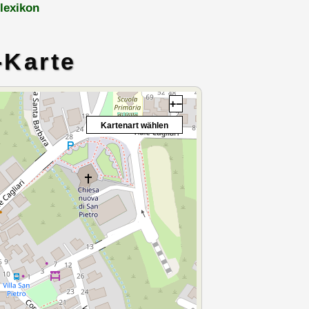
lexikon
-Karte
+
−
Kartenart wählen