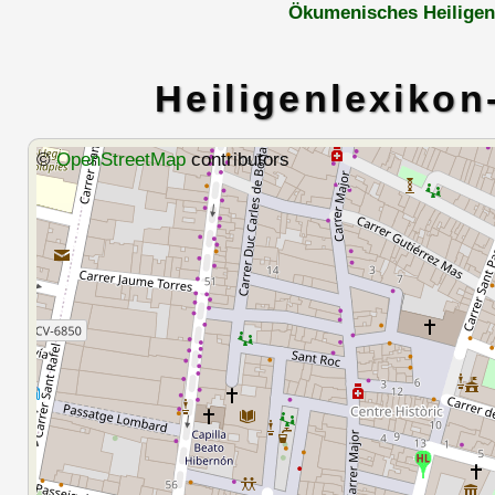
Ökumenisches Heiligen
Heiligenlexikon
©
OpenStreetMap
contributors