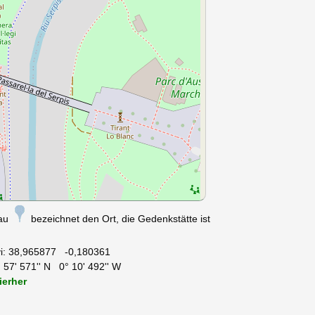
nau
bezeichnet den Ort, die Gedenkstätte ist
i:
38,965877 -0,180361
 57' 571'' N 0° 10' 492'' W
ierher