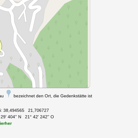
nau
bezeichnet den Ort, die Gedenkstätte ist
i:
38,494565 21,706727
29' 404'' N 21° 42' 242'' O
ierher