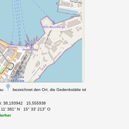
nau
bezeichnet den Ort, die Gedenkstätte ist
i:
38,193942 15,555938
11' 381'' N 15° 33' 213'' O
ierher