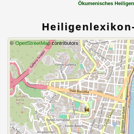
Ökumenisches Heiligen
Heiligenlexikon
©
OpenStreetMap
contributors