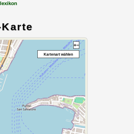
lexikon
-Karte
+
−
Kartenart wählen