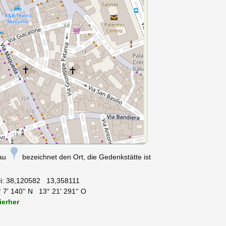
nau
bezeichnet den Ort, die Gedenkstätte ist
i:
38,120582 13,358111
 7' 140'' N 13° 21' 291'' O
ierher