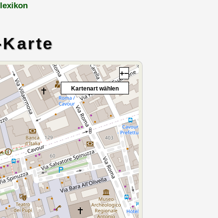
lexikon
-Karte
+
−
Kartenart wählen